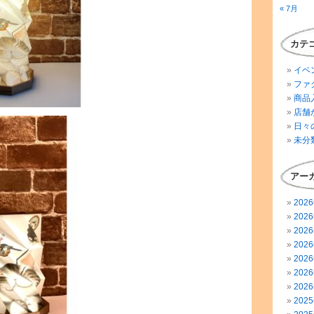
« 7月
カテ
イベ
ファ
商品
店舗
日々
未分
アー
202
202
202
202
202
202
202
202