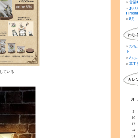
営業時
ありが
Hirosh
8月 
わち
わち
ト
わち
革工
している
カレ
月
3
10
17
24
31