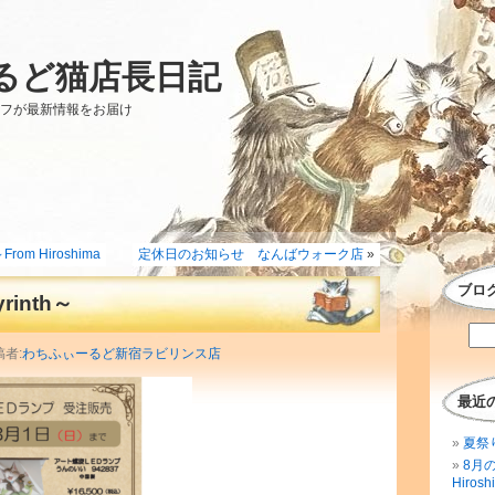
るど猫店長日記
ッフが最新情報をお届け
m Hiroshima
定休日のお知らせ なんばウォーク店
»
ブロ
inth～
稿者:
わちふぃーるど新宿ラビリンス店
最近
夏祭
8月
Hirosh