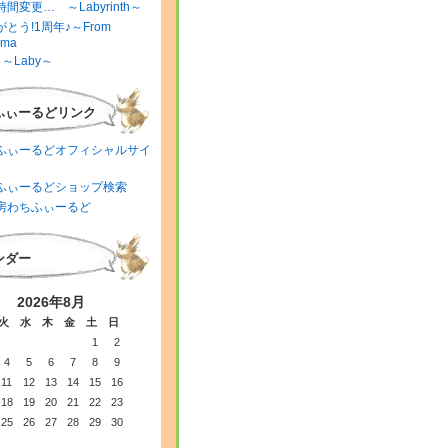
間変更… ～Labyrinth～
とう!1周年♪～From
ima
～Laby～
ふぃーるどリンク
ふぃーるどオフィシャルサイ
ふぃーるどショップ検索
房わちふぃーるど
ンダー
2026年8月
火
水
木
金
土
日
1
2
4
5
6
7
8
9
11
12
13
14
15
16
18
19
20
21
22
23
25
26
27
28
29
30