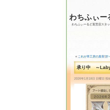
わちふぃー
わちふぃーるど直営店スタ
«
これが革工房の真骨頂!～Fro
承り中 ～Labyr
2026年1月18日 日曜日 投