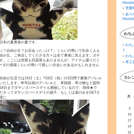
Hirosh
営業時
ありが
Hirosh
わち
。日本の夏勇者の夏です。
わち
ト
に？自由が丘？お店あったっけ？」くらいの勢いで出歩く人も
由が丘。ご来店してくださる方々は全て勇者に見えます。ガチ
わち
す。ここには宿屋も武器屋もありませんが、アイテム盛りだく
革工
〇ーダの酒場くらいの勢いで新しい出会いがあるかもしれません
カレ
自由が丘店では16日（土）?18日（祝）の3日間で夏物アパレル
いたします。昨年以前のアパレルと、革雑貨、革小物など超特
18日までダヤンズバースデイも開催しているので、得得★で
ださってダヤンズバースデイの扇子、もしくは湯のみをGETさ
月
様に
3
10
17
24
31