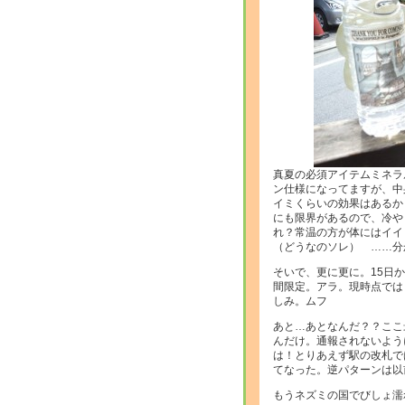
真夏の必須アイテムミネラ
ン仕様になってますが、中
イミくらいの効果はあるか
にも限界があるので、冷や
れ？常温の方が体にはイイ
（どうなのソレ） ……分
そいで、更に更に。15日
間限定。アラ。現時点では
しみ。ムフ
あと…あとなんだ？？ここ
んだけ。通報されないよう
は！とりあえず駅の改札で
てなった。逆パターンは以
もうネズミの国でびしょ濡