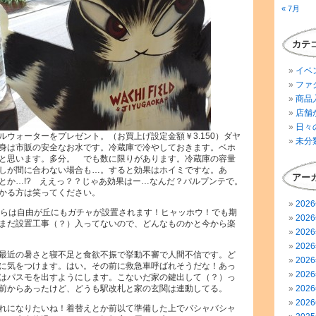
« 7月
カテ
イベ
ファ
商品
店舗
日々
ルウォーターをプレゼント。（お買上げ設定金額￥3.150）ダヤ
未分
身は市販の安全なお水です。冷蔵庫で冷やしておきます。ベホ
と思います。多分。 でも数に限りがあります。冷蔵庫の容量
しが間に合わない場合も…。すると効果はホイミですな。あ
アー
とか…!? ええっ？？じゃあ効果はー…なんだ？パルプンテで。
かる方は笑ってください。
202
からは自由が丘にもガチャが設置されます！ヒャッホウ！でも期
202
まだ設置工事（？）入ってないので、どんなものかと今から楽
202
202
最近の暑さと寝不足と食欲不振で挙動不審で人間不信です。ど
202
に気をつけます。はい。その前に救急車呼ばれそうだな！あっ
202
はパスモを出すようにします。こないだ家の鍵出して（？）っ
前からあったけど、どうも駅改札と家の玄関は連動してる。
202
202
れになりたいね！着替えとか前以て準備した上でバシャバシャ