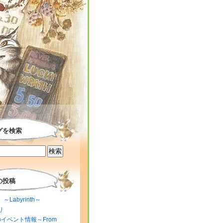
グを検索
の投稿
～Labyrinth～
り
のイベント情報～From