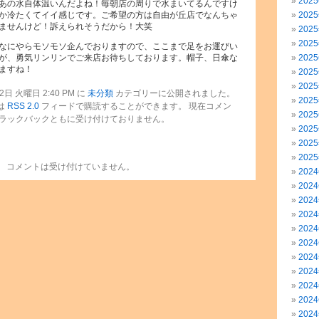
202
あの水自体温いんだよね！毎朝店の周りで水まいてるんですけ
か冷たくてイイ感じです。ご希望の方は自由が丘店でなんちゃ
202
ませんけど！訴えられそうだから！大笑
202
202
なにやらモソモソ企んでおりますので、ここまで足をお運びい
が、勇気リンリンでご来店お待ちしております。帽子、日傘な
202
ますね！
202
202
日 火曜日 2:40 PM に
未分類
カテゴリーに公開されました。
202
は
RSS 2.0
フィードで購読することができます。 現在コメン
202
ラックバックともに受け付けておりません。
202
202
202
コメントは受け付けていません。
202
202
202
202
202
202
202
202
202
202
202