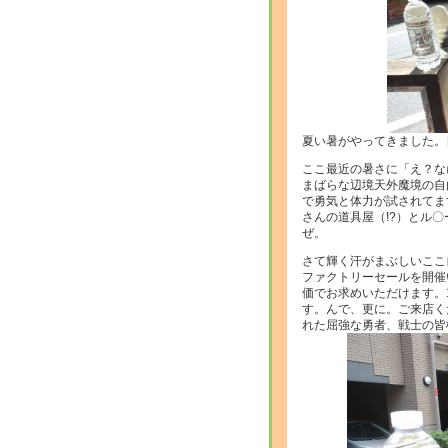
夏い暑がやってきました
ここ最近の暑さに「え？な
まばらな辺境天外魔境の自
で勇気と体力が試されてま
さんの道具屋（!?）とル
ぜ。
さて輝く汗がまぶしいここ
ファクトリーセールを開催
価でお求めいただけます。
す。んで、更に。ご来店く
れた屈強な勇者、戦士の皆