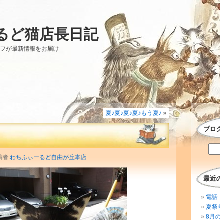
るど猫店長日記
ッフが最新情報をお届け
夏♪夏♪夏♪夏♪もう夏♪
»
ブロ
稿者:
わちふぃーるど自由が丘本店
最近
電話 
夏祭
8月