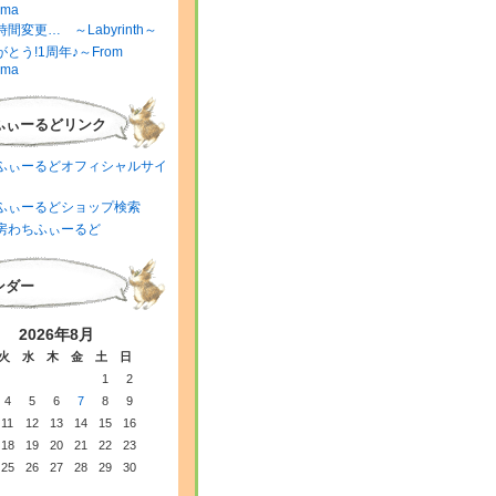
ima
間変更… ～Labyrinth～
とう!1周年♪～From
ima
ふぃーるどリンク
ふぃーるどオフィシャルサイ
ふぃーるどショップ検索
房わちふぃーるど
ンダー
2026年8月
火
水
木
金
土
日
1
2
4
5
6
7
8
9
11
12
13
14
15
16
18
19
20
21
22
23
25
26
27
28
29
30