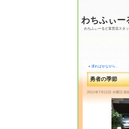
わちふぃー
わちふぃーるど直営店スタ
«
遅ればせながら…
勇者の季節
2011年7月12日 火曜日 投