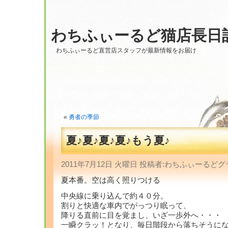
わちふぃーるど猫店長日
わちふぃーるど直営店スタッフが最新情報をお届け
«
勇者の季節
夏♪夏♪夏♪夏♪もう夏♪
2011年7月12日 火曜日 投稿者:わちふぃーる
夏本番。空は高く照りつける
中央線に乗り込んで約４０分。
割りと快適な車内でがっつり眠って、
降りる直前に目を覚まし、いざ一歩外へ・・・
一瞬クラッ！となり、毎日階段から落ちそうに