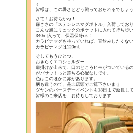
す
皆様は、この暑さとどう戦っておられるでしょ
さて！お待ちかね！
森ささの「ステンレスマグボトル」入荷してお
こんな風にリュックのポケットに入れて持ち歩
340ml入って、保温保冷ok！
カラビナマグも持っていれば、直飲みしたくな
カラビナマグは120ml。
そしてもうひとつ、
おきらくエコショルダー
肩掛けが出来て、口のところヒモがついている
がバサッ！っと落ちる心配なしです。
色はこのほかに赤があります。
柄も違うので、是非店頭でご覧下さいませ
ダヤンのバースデーイベントも18日まで延長し
皆様のご来店を、お待ちしております