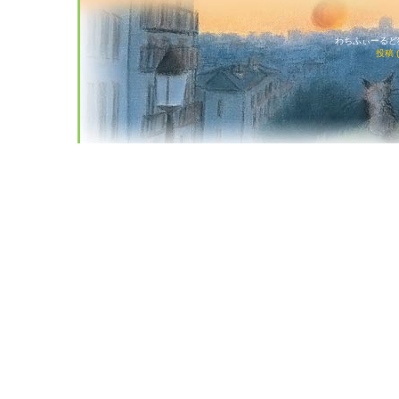
わちふぃーるど猫店
投稿 (