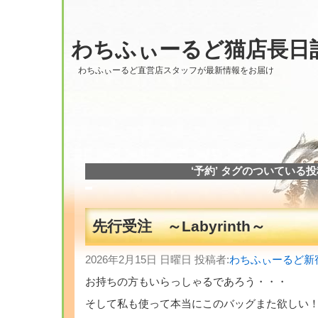
わちふぃーるど猫店長日
わちふぃーるど直営店スタッフが最新情報をお届け
‘予約’ タグのついている
先行受注 ～Labyrinth～
2026年2月15日 日曜日 投稿者:
わちふぃーるど新
お持ちの方もいらっしゃるであろう・・・
そして私も使って本当にこのバッグまた欲しい