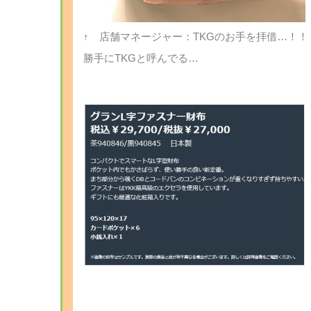
↑ 店舗マネージャー：TKGのお手を拝借…！！
勝手にTKGと呼んでる…