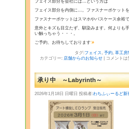
フェイス部分を会社には…という方は
フェイス部分を内側に…。ファスナーポケット
ファスナーポケットはスマホやパスケース余裕
意外とキズも目立たず、馴染みます。何よりも
い触っちゃう・・・。
ご予約、お待ちしております
タグ:
フェイス
,
予約
,
革工房5
カテゴリー:
店舗からのお知らせ
|
コメントは
承り中 ～Labyrinth～
2026年1月18日 日曜日 投稿者:
わちふぃーるど新