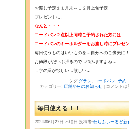
お渡し予定１１月末～１２月上旬予定
プレゼントに。
なんと・・・
コードバン２点以上同時ご予約された方には…
コードバンのキーホルダーをお渡し時にプレゼ
毎日使うものはいいものを…自分へのご褒美に
お値段がだいぶ張るので…悩みますよね…
Ｌ字の緑が欲しい…欲しい…
タグ:
グラン
,
コードバン
,
予約
,
カテゴリー:
店舗からのお知らせ
|
コメントは
毎日使える！！
2024年6月27日 木曜日 投稿者:
わちふぃーるど新