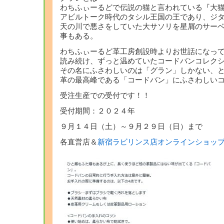
わちふぃーるどで伝説の猫と言われている『大
アビルトーク時代のタシル王国の王であり、ジ
天の川で悪さをしていた大サソリを星屑のサー
事もある。
わちふぃーるど革工房創設時よりお世話になっ
読み続け、ずっと温めていたコードバンコレク
その名にふさわしいのは「グラン」しかない、
革の最高峰である「コードバン」にふさわしい
受注生産での受付です！！
受付期間：２０２４年
９月１４日（土）～９月２９日（日）まで
各直営店＆
新宿ラビリンス店オンラインショッ