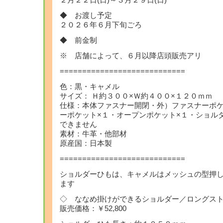
２月２２日(日)～３月２９日(日)
◆ お渡し予定
２０２６年６月下旬ごろ
◆ 前金制
※ 店舗によって、６月以降店頭販売アリ
============================
色：黒・キャメル
サイズ： Ｈ約３００×Ｗ約４００×１２０ｍｍ
仕様：本体ファスナー開閉・外）ファスナーポケ
ーポケット×１・オープンポケット×１・ショル
できません
素材：牛革・他部材
原産国：日本製
============================
ショルダーひもは、キャメルはメッシュの型押
ます
◇ ななめ掛けができるショルダー／ロングス
販売価格：￥52,800