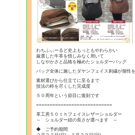
わちふぃーるど史上もっともやわらかい
厳選した牛革を惜しみなく用いて
しなやかさと品格を極めたショルダーバッグ
バッグ全体に施したダヤンフェイス刺繍が個性
素材選びから仕立てに至るまで
技法の粋を尽くした完成度
５０周年という節目に復刻です
============================
革工房５０ｔｈフェイスレザーショルダー
～ ショルダー紐の長さが選べます ～
◆ ご予約期間