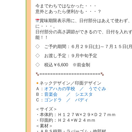
今までわちではなかった・・・
意外とあったら便利かも・・・？
賞味期限表示用に、日付部分はあえて使わず
に・・・。
日付部分の高さ調節ができるので、日付を入れ
能！！
◇ ご予約期間：６月２９日(土)～７月１５日(月
◇ お渡し予定：９月中旬予定
◇ 税込￥6,600 ※前金制
=======================
ネックデザイン／印面デザイン
Ａ：
オアハカの学校 ／ うでぐみ
Ｂ：
音楽会 ／ シエスタ
Ｃ：
ゴンドラ ／ バディ
＜サイズ＞
・本体約：Ｈ１２７Ｗ×２９×Ｄ２７ｍｍ
・印面約：Ｈ２４×Ｗ２４ｍｍ
＜素材＞
・ＡＢＳ樹脂・ラバーゴム・他部材