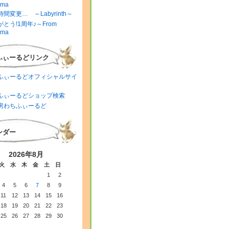
ima
間変更… ～Labyrinth～
とう!1周年♪～From
ima
ふぃーるどリンク
ふぃーるどオフィシャルサイ
ふぃーるどショップ検索
房わちふぃーるど
ンダー
2026年8月
火
水
木
金
土
日
1
2
4
5
6
7
8
9
11
12
13
14
15
16
18
19
20
21
22
23
25
26
27
28
29
30