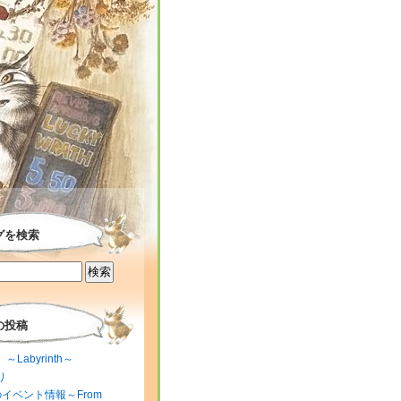
グを検索
の投稿
～Labyrinth～
り
のイベント情報～From