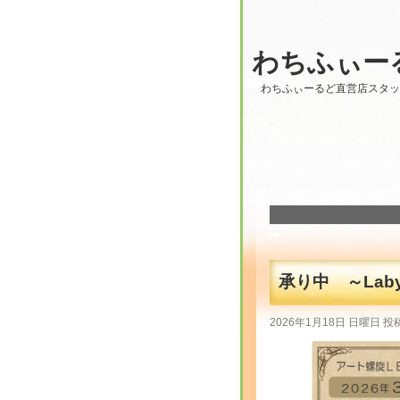
わちふぃー
わちふぃーるど直営店スタ
承り中 ～Labyr
2026年1月18日 日曜日 投