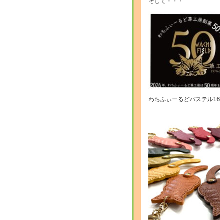
そして・・・
わちふぃーるどパステル1