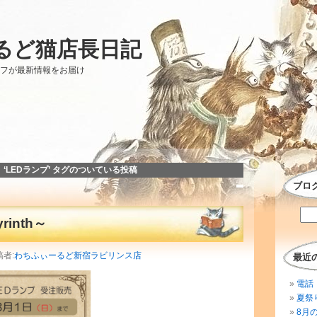
るど猫店長日記
ッフが最新情報をお届け
‘LEDランプ’ タグのついている投稿
ブロ
inth～
稿者:
わちふぃーるど新宿ラビリンス店
最近
電話 
夏祭
8月