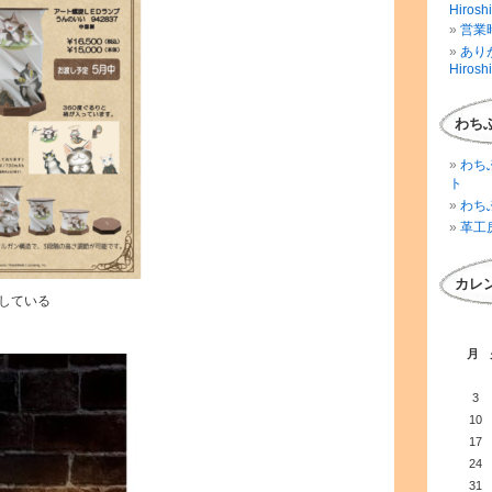
Hirosh
営業時
ありが
Hirosh
わち
わち
ト
わち
革工
カレ
している
月
3
10
17
24
31