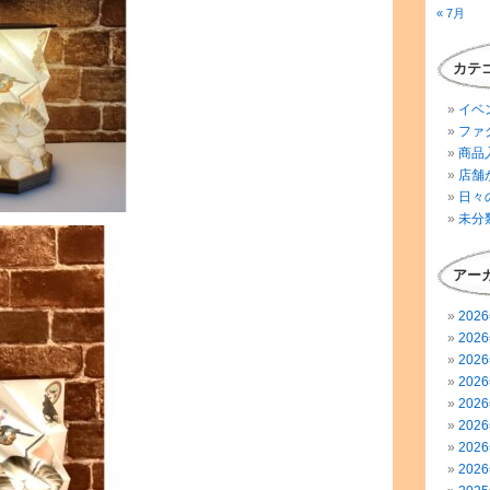
« 7月
カテ
イベ
ファ
商品
店舗
日々
未分
アー
202
202
202
202
202
202
202
202