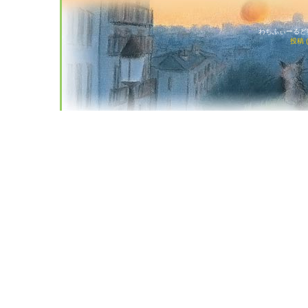
わちふぃーるど猫店
投稿 (