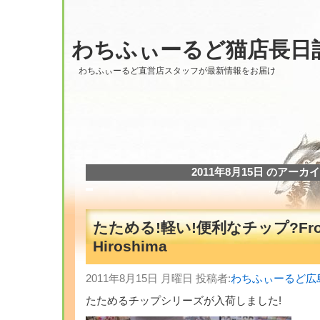
わちふぃーるど猫店長日
わちふぃーるど直営店スタッフが最新情報をお届け
2011年8月15日 のアーカ
たためる!軽い!便利なチップ?Fr
Hiroshima
2011年8月15日 月曜日 投稿者:
わちふぃーるど広
たためるチップシリーズが入荷しました!