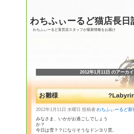
わちふぃーるど猫店長日
わちふぃーるど直営店スタッフが最新情報をお届け
2012年1月11日 のアーカ
お雛様 ?Labyrint
2012年1月11日 水曜日 投稿者:
わちふぃーるど新
みなさま、いかがお過ごしでしょう
今日は雪？？になりそうなドンヨリ雲。