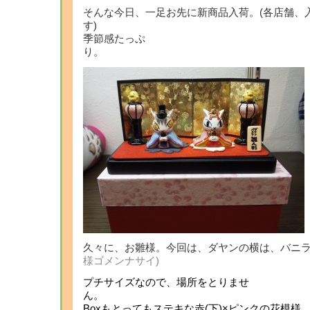
そんな今日、一足お先に新商品入荷。(各店舗、
す
季節感たっぷ
久々に、お雛様。今回は、ダヤンの横は、バニ
様ゴメンナサイ
)
プチサイズなので、場所をとりませ
Boxもとってもステキな赤(下)×ピンクの花模様