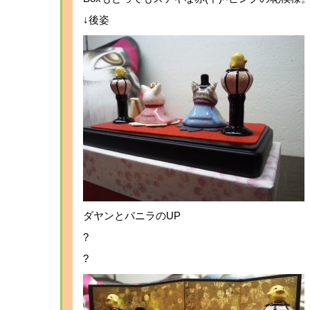
↓後姿
ダヤンとバニラのUP
?
?