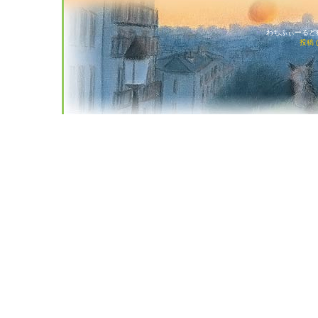
わちふぃーるど猫店
投稿 (