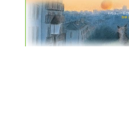
わちふぃーるど猫店
投稿 (