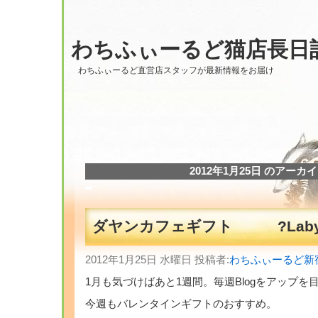
わちふぃーるど猫店長日
わちふぃーるど直営店スタッフが最新情報をお届け
2012年1月25日 のアーカ
ダヤンカフェギフト ?Labyri
2012年1月25日 水曜日 投稿者:
わちふぃーるど新
1月も気づけばあと1週間。毎週Blogをアップを
今週もバレンタインギフトのおすすめ。