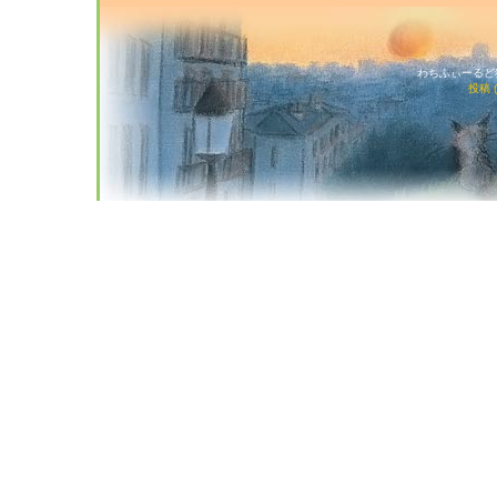
わちふぃーるど猫店
投稿 (