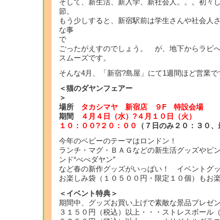
そして、新生活、新入学、新社会人。。。初々
もう少しすると、新宿駅前は学生さんや社会人
な事
ごったがえすのでしょう。 が、地下からラビ
スムーズです。
そんな4月、「新宿?島屋」にて1週間ほど営業で
＜猫のダヤンフェアー
場所
タカシマヤ 新宿店 ９F 特設会場
期間
４月４日（水）?４月１０日（火）
１０：００?２０：００
（７日のみ２０：３０、
今年のベビーのテーマはロンドン！
ランチ・マグ・ＢＡＧなどの新生活グッズやピ
ンド“べべダヤン”
など春の新作グッズがいっぱい！ イベントグ
お楽しみ袋（１０５００円・限定１０個）もお
＜イベント特典＞
期間中、グッズお買い上げで素敵な景品プレゼ
３１５０円（税込）以上・・・ストレスボール