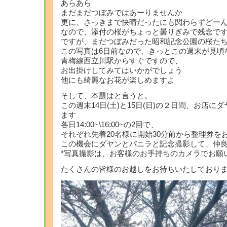
あらあら
まだまだつぼみではあーりませんか
更に、さっきまで快晴だったにも関わらずどー
なので、添付の桜がちょっと曇りぎみで残念で
ですが、まだつぼみだった昭和記念公園の桜た
この写真は6日前なので、きっとこの週末が見頃
青梅線西立川駅からすぐですので、
お出掛けしてみてはいかがでしょう
他にも綺麗なお花が楽しめますよ
そして、本題はと言うと。
この週末14日(土)と15日(日)の２日間、お店
ます
各日14:00~\16:00~の2回で、
それぞれ先着20名様に開始30分前から整理券を
この機会にダヤンとバニラと記念撮影して、仲
*写真撮影は、お客様のお手持ちのカメラでお願
たくさんの皆様のお越しをお待ちいたしており