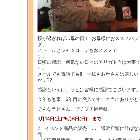
桜が過ぎれば…母の日!! お母様におススメバッ
ストールとシャツコーデもおススメで
日頃の感謝、何気ない日々のアリガトウは大事
す
メールでも電話でも!! 手紙もお母さんは嬉しい
感謝といえば、ラビは皆様に感謝でございます
今年も無事、6年目に突入です。本当にありがと
そんなラビさん、プチプチ周年祭。
4
月14日(土)?5月6日(日) まで
? イベント商品の販売 … 通常店頭に並ばな
売