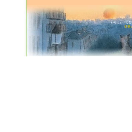
わちふぃーるど猫店
投稿 (