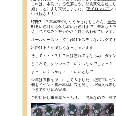
これは、水洗いよる色落ちや、品質変化を起こ
施すことにより実現しました。(
アイロンも可
／
いう軽さ！！)
特徴?
：? 革本来のしなやかさはもちろん、
発色
明るい色目から落ち着いた色目まで、豊富なカ
え、色の深みと鮮やかさも持ち合わせています
オールシーズン、持ち歩けるステキなバッグで
出掛けるのが楽しくなっちゃいます。
そして・・・７月７日は忘れてはならぬ、ダヤ
ところで、ダヤンって、いくつなんでしょっ？
まっ、いくつかは・・・いいとして
今年は看板を派手にしてみました。絶賛プレゼ
個をイベント看板本体に穴を開け、小物入れ差
つきでやり始め完成。
予想に反し重量感たっぷり。 簡単なので、誰