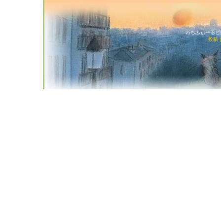
わちふぃーるど猫店
投稿 (