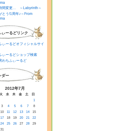
ima
間変更… ～Labyrinth～
とう!1周年♪～From
ima
ふぃーるどリンク
ふぃーるどオフィシャルサイ
ふぃーるどショップ検索
房わちふぃーるど
ンダー
2012年7月
火
水
木
金
土
日
1
3
4
5
6
7
8
10
11
12
13
14
15
17
18
19
20
21
22
24
25
26
27
28
29
31