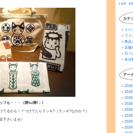
« 6月
8月
カテ
イベ
ファ
商品
店舗
日々
未分
アー
202
202
202
ッフも・・・（潤ｲω潤ｲ；）
202
202
けてるかも！？つけてたらラッキ?（ラッキ?なのか？）
202
店下さいませ♪
202
202