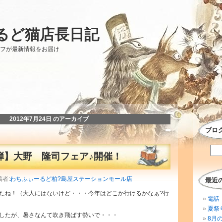
るど猫店長日記
ッフが最新情報をお届け
2012年7月24日 のアーカイブ
ブロ
弾】大野 隆司フェア♪開催！
稿者:
わちふぃーるど柏?島屋ステーションモール店
最近
たね！（大人にはないけど・・・今年はどこか行けるかなぁ?行
電話 
夏祭
したが、暑さなんて吹き飛ばす勢いで・・・
8月