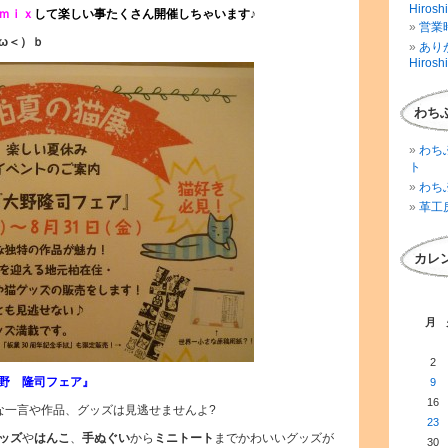
Hirosh
ｍｉｘ
して楽しい事たくさん開催
しちゃいます
♪
営業時
ω＜）ｂ
ありが
Hirosh
わち
わち
ト
わち
革工
カレ
月
2
野 隆司フェア』
9
16
な一言や作品、グッズは見逃せませんよ?
23
ッズ
や
はんこ
、
手ぬぐい
から
ミニトート
までかわいいグッズが
30