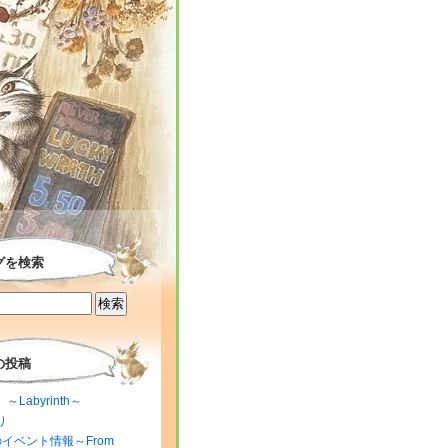
グを検索
の投稿
～Labyrinth～
り
のイベント情報～From