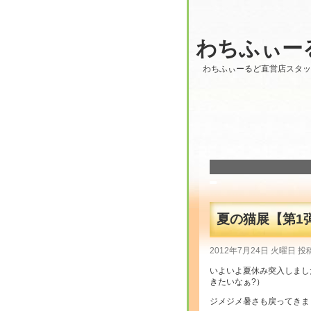
わちふぃー
わちふぃーるど直営店スタ
夏の猫展【第1
2012年7月24日 火曜日 投
いよいよ夏休み突入しまし
きたいなぁ?）
ジメジメ暑さも戻ってきま