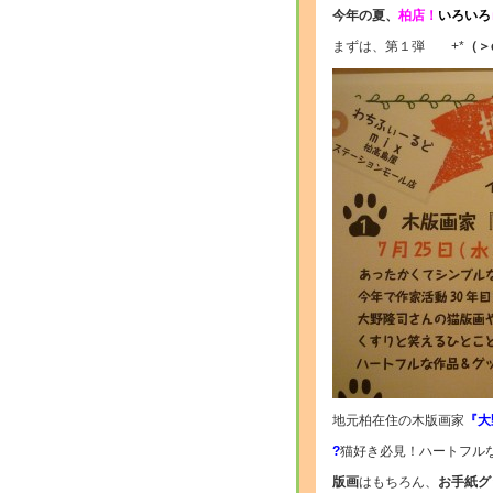
今年の夏、
柏店！
いろいろ
まずは、第１弾 +*
（＞
地元柏在住の木版画家
『大
?
猫好き必見！ハートフル
版画
はもちろん、
お手紙グ