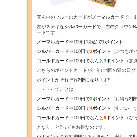
真ん中のブルーのカードが
ノーマルカード
で、ま
左がステキな
シルバーカード
で、右のクラウンB
ード
です。
ノーマルカード
⇒100円(税込)で
1
ポイント
シルバーカード
⇒100円で
2
ポイント
（いつもポ
ゴールドカード
⇒100円でなんと
3
ポイント
（驚
こちらのポイントカードが、年に4回の猫の日ダ
ポイントがそれぞれ
2倍
になります!!
・・・ってことは、
ノーマルカード
⇒100円で
2
ポイント
（お得な
2倍!
シルバーカード
⇒100円で
4
ポイント
（すごい、す
ゴールドカード
⇒100円でなんと
6
ポイント
（び
となり、と?ってもお得なのです。
※ポイントの有効期限はありません。安心して