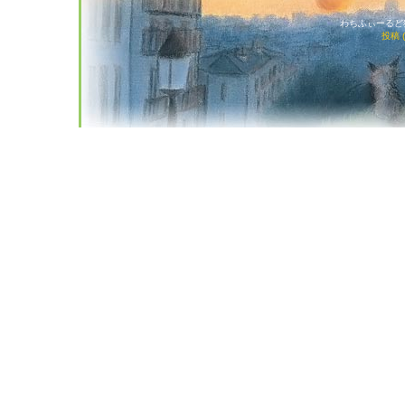
わちふぃーるど猫店
投稿 (