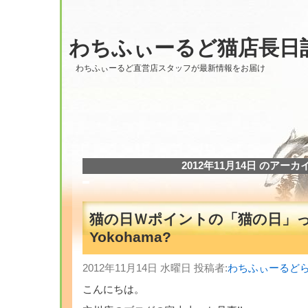
わちふぃーるど猫店長日
わちふぃーるど直営店スタッフが最新情報をお届け
2012年11月14日 のアーカ
猫の日Ｗポイントの「猫の日」っ
Yokohama?
2012年11月14日 水曜日 投稿者:
わちふぃーるど
こんにちは。