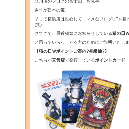
立川店のブログの富士山、お見事!!
さすが日本の宝。
そして横浜店は改心して、マメなブログUPを目
(笑)
さてさて、最近頻繁にお知らせしている
猫の日
と思っていらっしゃる方のためにご説明いたし
【猫の日Ｗポイントご案内?初級編?】
こちらが
直営店
で発行している
ポイントカード