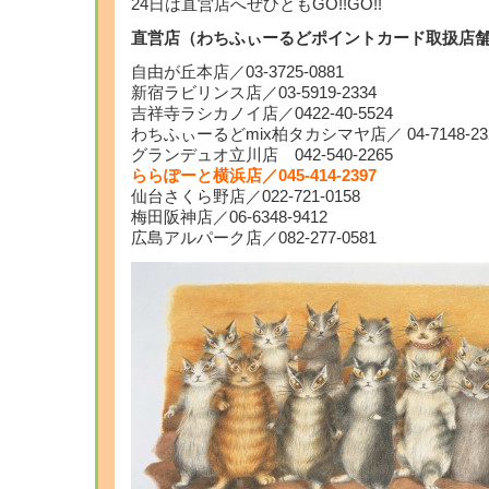
24日は直営店へぜひともGO!!GO!!
直営店（わちふぃーるどポイントカード取扱店舗
自由が丘本店／03-3725-0881
新宿ラビリンス店／03-5919-2334
吉祥寺ラシカノイ店／0422-40-5524
わちふぃーるどmix柏タカシマヤ店／ 04-7148-23
グランデュオ立川店 042-540-2265
ららぽーと横浜店／045-414-2397
仙台さくら野店／022-721-0158
梅田阪神店／06-6348-9412
広島アルパーク店／082-277-0581