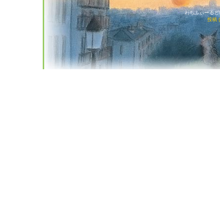
わちふぃーるど猫店
投稿 (