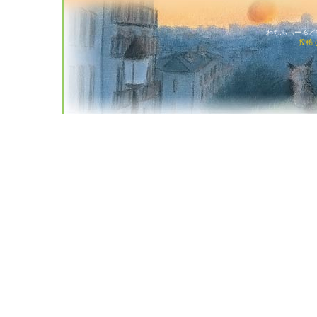
わちふぃーるど猫店
投稿 (