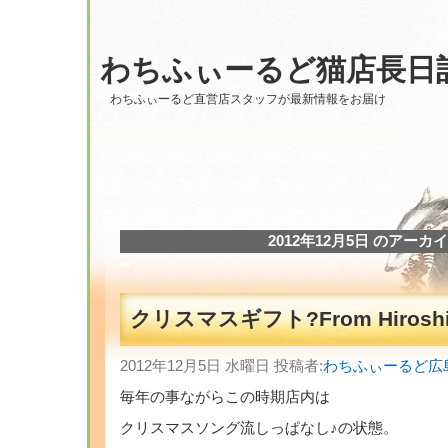
わちふぃーるど猫店長日
わちふぃーるど直営店スタッフが最新情報をお届け
2012年12月5日 のアーカ
クリスマスギフト?From Hirosh
2012年12月5日 水曜日 投稿者:
わちふぃーるど広
毎年の事ながらこの時期店内は
クリスマスソング流しっぱなし♪の状態。