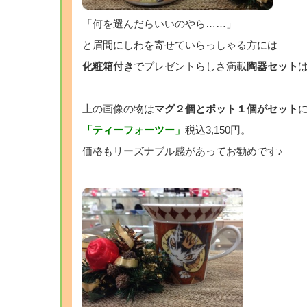
「何を選んだらいいのやら……」
と眉間にしわを寄せていらっしゃる方には
化粧箱付き
でプレゼントらしさ満載
陶器セット
上の画像の物は
マグ２個とポット１個がセット
「ティーフォーツー」
税込3,150円。
価格もリーズナブル感があってお勧めです♪