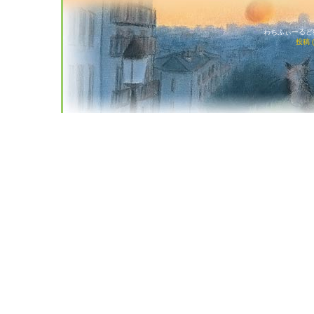
わちふぃーるど猫店
投稿 (