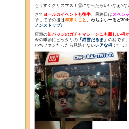
もうすぐクリスマス！雪になったらいいなぁ?な
さて
ヨールカイベントも後半
、最終日は
スペシ
そしてその後は
年末くじと
、
わちふぃーるど30t
ノンストップ♪
店頭の
缶バッジのガチャマシーンにも新しい柄が
今の季節にピッタリの
『猫雪だるま』
の柄です
わちファンだったら見逃せない
レアな柄
ですょ♪