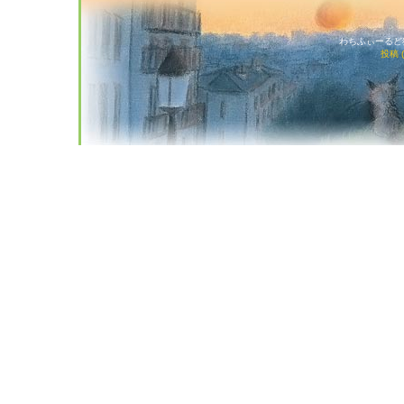
わちふぃーるど猫店
投稿 (