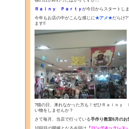
猫の日が終わったばかりですが…
Ｒａｉｎｙ Ｐａｒｔｙ
が今日からスタートしま
今年もお店の中がこんな感じに
★アメ★
だらけ
ます!!
?猫の日、来れなかった方も！ぜひＲａｉｎｙ 
い物をしませんか？
さて毎月、当店で行っている
手作り教室6月のお
10回目の開催となる今回は
『ロングネックレス