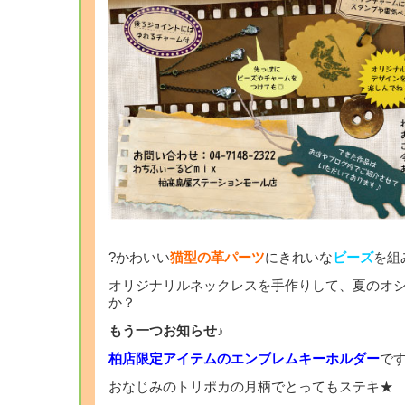
?かわいい
猫型の革パーツ
にきれいな
ビーズ
を組
オリジナリルネックレスを手作りして、夏のオ
か？
もう一つお知らせ♪
柏店限定アイテムのエンブレムキーホルダー
で
おなじみのトリポカの月柄でとってもステキ★