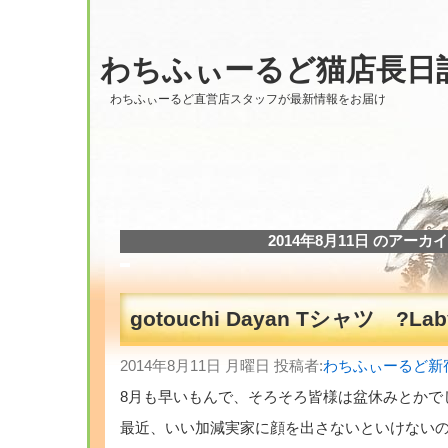
わちふぃーるど猫店長日
わちふぃーるど直営店スタッフが最新情報をお届け
2014年8月11日 のアーカ
gotouchi Dayan Tシャツ ?Laby
2014年8月11日 月曜日 投稿者:
わちふぃーるど新
8月も早いもんで、そろそろ皆様は盆休みとかで
最近、いい加減実家に顔を出さないといけない