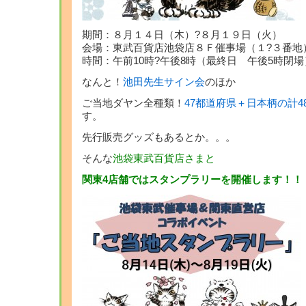
期間：８月１４日（木）?８月１９日（火）
会場：東武百貨店池袋店８Ｆ催事場（１?３番地
時間：午前10時?午後8時（最終日 午後5時閉場
なんと！
池田先生サイン会
のほか
ご当地ダヤン全種類！
47都道府県＋日本柄の計
す。
先行販売グッズもあるとか。。。
そんな
池袋東武百貨店さまと
関東4店舗ではスタンプラリーを開催します！！