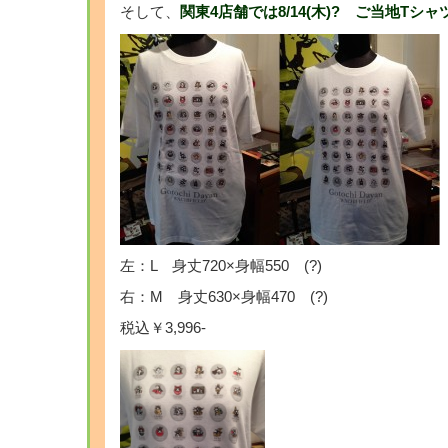
そして、
関東4店舗では8/14(木)? ご当地Tシ
左：L 身丈720×身幅550 (?)
右：M 身丈630×身幅470 (?)
税込￥3,996-