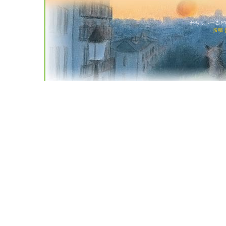
わちふぃーるど猫店
投稿 (