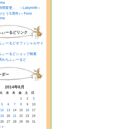
ima
間変更… ～Labyrinth～
とう!1周年♪～From
ima
ふぃーるどリンク
ふぃーるどオフィシャルサイ
ふぃーるどショップ検索
房わちふぃーるど
ンダー
2014年8月
火
水
木
金
土
日
1
2
3
5
6
7
8
9
10
12
13
14
15
16
17
19
20
21
22
23
24
26
27
28
29
30
31
 »