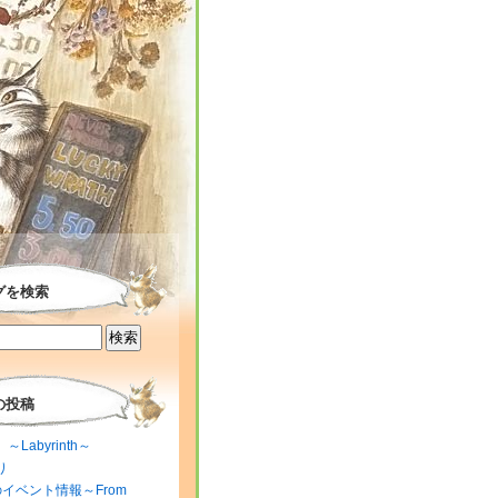
グを検索
の投稿
～Labyrinth～
り
のイベント情報～From