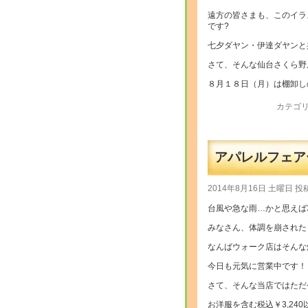
遠方の皆さまも、このイラ
です?
七夕ダヤン・伊達ダヤンと
さて、そんな仙台さくら野
８月１８日（月）は棚卸し
カテゴリ
アパレルフェアー
2014年8月16日 土曜日 投稿
台風や急な雨…かと思えば
みなさん、体調を崩された
なんばウォーク店はそんな
今日も元気に営業中です！
さて、そんな当店ではただ
お洋服を含む税込￥3,2