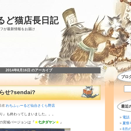
るど猫店長日記
ッフが最新情報をお届け
2014年8月16日 のアーカイブ
ブロ
せ?sendai?
稿者:
わちふぃーるど仙台さくら野店
最近
り』も終わってしまいました。。。
電話 
の宮城バージョンは『
★
七夕ダヤン
★
』
夏祭
8月