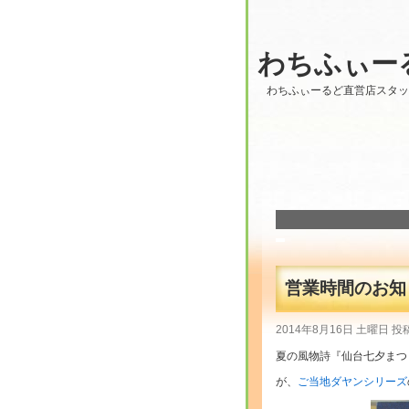
わちふぃー
わちふぃーるど直営店スタ
営業時間のお知ら
2014年8月16日 土曜日 投
夏の風物詩『仙台七夕まつ
が、
ご当地ダヤンシリーズ