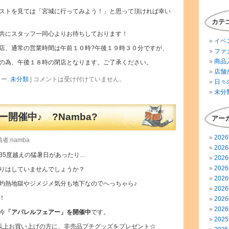
ストを見ては「宮城に行ってみよう！」と思って頂ければ幸い
カテ
共にスタッフ一同心よりお待ちしております！
イベ
店、通常の営業時間は午前１０時?午後１９時３０分ですが、
ファ
商品
の為、午後１８時の閉店となります。ご了承ください。
店舗
ー:
未分類
|
コメントは受け付けていません。
日々
未分
開催中♪ ?Namba?
アー
202
者:namba
202
35度越えの猛暑日があったり…
202
202
りはしていませんでしょうか？
202
灼熱地獄やジメジメ気分も地下なのでへっちゃら♪
202
！
202
202
今
「アパレルフェアー」を開催中
です。
202
40以上お買い上げの方に、非売品プチグッズをプレゼント☆