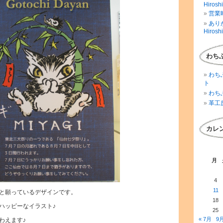
Hirosh
営業時
ありが
Hirosh
わち
わち
ト
わち
革工
カレ
月
4
11
と願っているデザインです。
18
ハッピーなイラスト♪
25
« 7月
9月
わえます♪