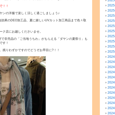
202
202
で！！
202
ヤンの洋服で楽しく涼しく過ごしましょう♪
202
臭効果のDEO加工品、夏に嬉しいUVカット加工商品まで色々取
202
202
202
ーク店にお越しくださいませ。
202
い上げで非売品の「ご当地うちわ」がもらえる「ダヤンの夏祭り」も
202
です！
202
。残りわずかですのでどうぞお早目に?！！
202
202
202
202
202
202
202
202
202
202
202
202
202