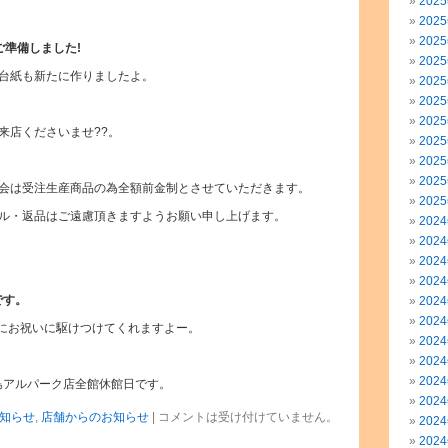
202
202
202
ご準備しました!
202
台紙も新たに作りましたよ。
202
202
202
来店くださいませ??。
202
202
202
会は受注生産商品の為全額前金制とさせていただきます。
202
ル・返品はご遠慮頂きますようお願い申し上げます。
202
202
202
202
)です。
202
202
)にお祝いに駆けつけてくれますよー。
202
202
202
広島アルパーク店全館休館日です。
202
知らせ
,
店舗からのお知らせ
|
コメントは受け付けていません。
202
202