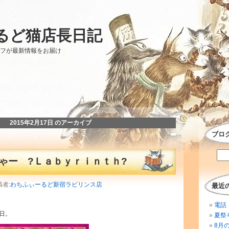
るど猫店長日記
ッフが最新情報をお届け
2015年2月17日 のアーカイブ
ブロ
ゃー ?Ｌａｂｙｒｉｎｔｈ?
稿者:
わちふぃーるど新宿ラビリンス店
最近
電話 
日。
夏祭
8月