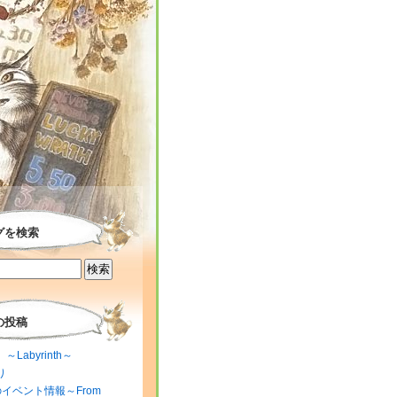
グを検索
の投稿
～Labyrinth～
り
のイベント情報～From