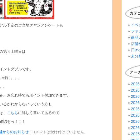
カテ
イベ
アル予定のご当地ダヤンアンケートも
ファ
商品
店舗
日々
の第４土曜日は
未分
イントダブルです。
アー
い様に。。。
202
。。
202
み、お忘れ時でもポイント付加できます。
202
202
いるかわからないっていう方も
202
は、
こちら
に詳しく書いてあるので
202
確認をっ！！！
202
202
舗からのお知らせ
|
コメントは受け付けていません。
202