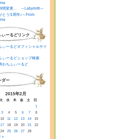
ima
間変更… ～Labyrinth～
とう!1周年♪～From
ima
ふぃーるどリンク
ふぃーるどオフィシャルサイ
ふぃーるどショップ検索
房わちふぃーるど
ンダー
2015年2月
火
水
木
金
土
日
1
3
4
5
6
7
8
10
11
12
13
14
15
17
18
19
20
21
22
24
25
26
27
28
 »