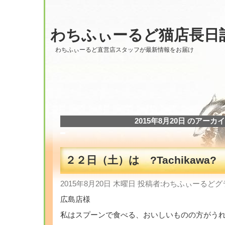
わちふぃーるど猫店長日
わちふぃーるど直営店スタッフが最新情報をお届け
2015年8月20日 のアーカ
２２日（土）は ?Tachikawa?
2015年8月20日 木曜日 投稿者:わちふぃーる
広島店様
私はスプーンで食べる、おいしいものの方がうれ