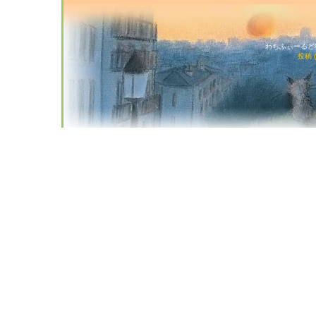
わちふぃーるど猫店
投稿 (