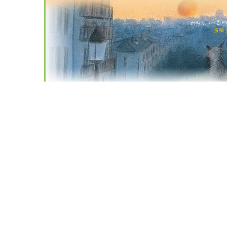
わちふぃーるど猫店
投稿 (