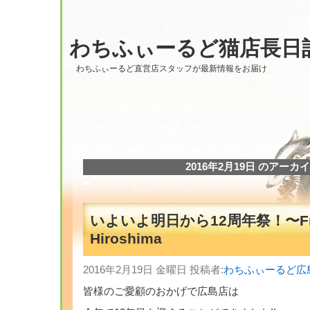
わちふぃーるど猫店長日
わちふぃーるど直営店スタッフが最新情報をお届け
2016年2月19日 のアーカ
いよいよ明日から12周年祭！〜F
Hiroshima
2016年2月19日 金曜日 投稿者:
わちふぃーるど広
皆様のご愛顧のおかげで広島店は