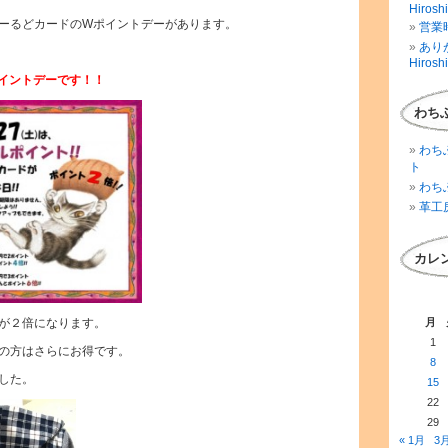
Hirosh
ーるどカードのWポイントデーがあります。
営業時
ありが
Hirosh
イントデーです！！
わち
わち
ト
わち
革工
カレ
が２倍になります。
月
1
の方はさらにお得です。
8
した。
15
22
29
« 1月
3月