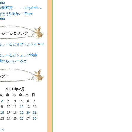
ima
間変更… ～Labyrinth～
とう!1周年♪～From
ima
ふぃーるどリンク
ふぃーるどオフィシャルサイ
ふぃーるどショップ検索
房わちふぃーるど
ンダー
2016年2月
火
水
木
金
土
日
2
3
4
5
6
7
9
10
11
12
13
14
16
17
18
19
20
21
23
24
25
26
27
28
 »