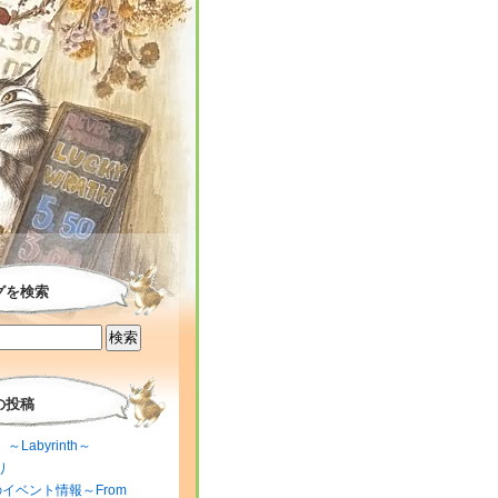
グを検索
の投稿
～Labyrinth～
り
のイベント情報～From