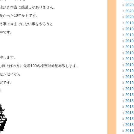
202
店頂き本当に感謝しかありません。
202
多かった10年かもです。
202
201
う事で今までにない事をやろうと
201
中です。
201
201
201
201
催します。
201
201
0以上お買上げの方に先着100名様整理券配布致します。
201
センセイから
201
定です。
201
201
!
201
201
201
201
201
201
201