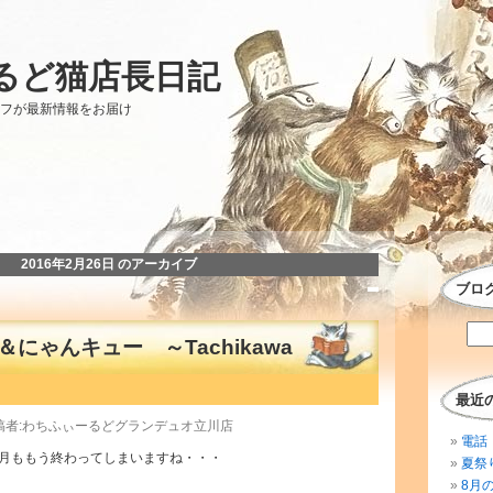
るど猫店長日記
ッフが最新情報をお届け
2016年2月26日 のアーカイブ
ブロ
にゃんキュー ～Tachikawa
最近
 投稿者:わちふぃーるどグランデュオ立川店
電話 
月ももう終わってしまいますね・・・
夏祭
8月