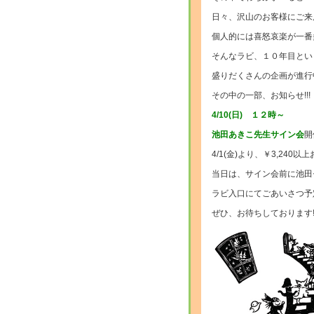
日々、沢山のお客様にご来
個人的には喜怒哀楽が一番
そんなラビ、１０年目とい
盛りだくさんの企画が進行
その中の一部、お知らせ!!!
4/10(日) １２時～
池田あきこ先生サイン会
開
4/1(金)より、￥3,24
当日は、サイン会前に池田
ラビ入口にてごあいさつ予
ぜひ、お待ちしております!