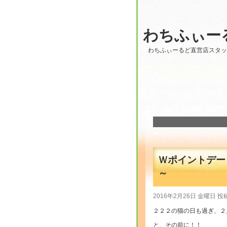
わちふぃー
わちふぃーるど直営店スタ
Ｗポイントデー＆
～
2016年2月26日 金曜日
２２２の猫の日も過ぎ、２
と、その前に！！