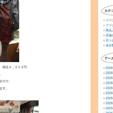
カテ
イベ
ファ
商品
店舗
日々
未分
アー
 税込４，２１２円
202
202
。
202
すので、
202
202
ます。
202
202
202
202