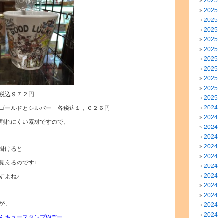
202
202
202
202
202
202
202
202
202
202
税込９７２円
202
202
ゴールドとシルバー 各税込１，０２６円
202
割れにくい素材ですので、
202
202
202
掛けると
202
見えるのです♪
202
202
すよね♪
202
202
が、
202
202
んキュースタンプWデー。