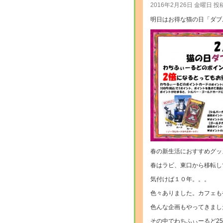
2016年2月26日 金曜日 投
明日はお得な猫の日「ダブ
春の新生活におすすめグッ
春はラビ、東口から移転し
気付けば１０年。。。
色々ありました。カフェも
色んな企画もやってきまし
その中でわちふぃーるど25