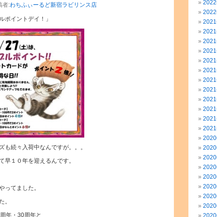
202
稿者:
わちふぃーるど新宿ラビリンス店
202
ルポイントデイ！」
202
202
202
202
202
202
202
202
202
202
202
202
202
ズも続々入荷中なんですが。。。
202
202
て早１０年を迎えるんです。
202
202
202
やってました。
202
た。
202
周年・30周年と
202