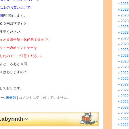
202
以上のお買い上げで、
202
202
個
押印致します。
202
００円以下ですと
202
注意ください。
202
202
ュオ立川全館・休館日ですので、
202
キューWポイントデーを
202
202
したので、ご注意ください。
202
すところあと４回。
202
スはありますので、
202
202
202
しております。
202
202
ー:
未分類
|
コメントは受け付けていません。
202
202
202
abyrinth～
202
202