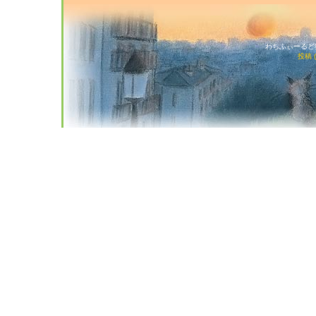
わちふぃーるど猫店
投稿 (