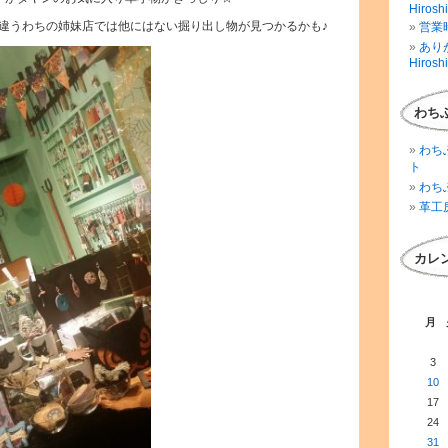
Hirosh
違うわちの姉妹店では他にはない掘り出し物が見つかるかも♪
営業時
ありが
Hirosh
わち
わち
ト
わち
革工
カレ
月
3
10
17
24
31