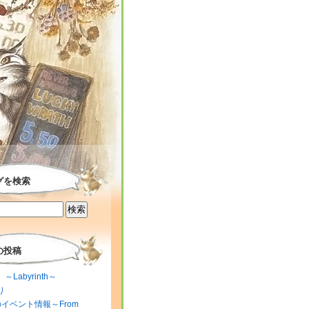
グを検索
の投稿
～Labyrinth～
り
のイベント情報～From