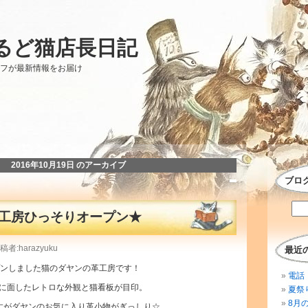
るど猫店長日記
ッフが最新情報をお届け
2016年10月19日 のアーカイブ
ブロ
工房ひっそりオープン★
者:harazyuku
最近
プンしました猫のダヤンの革工房です！
電話 
に面したレトロな外観と猫看板が目印。
夏祭
8月
すがダヤンのお気に入り革小物がぎっしり☆