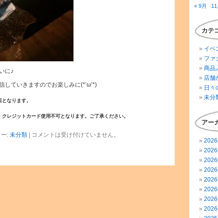
« 9月
11
カテ
イベ
ファ
商品
いに♪
店舗
していきますのでお楽しみに(*’ω’*)
日々
未分
店となります。
・
クレジットカード使用不可
となります。ご了承ください。
アー
ー:
未分類
|
コメントは受け付けていません。
202
202
202
202
202
202
202
202