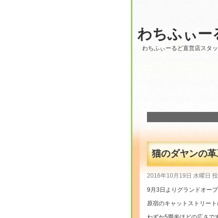
わちふぃー
わちふぃーるど直営店スタ
猫のダヤンの革
2016年10月19日 水曜日 投稿
9月3日よりグランドオー
原宿のキャットストリート
わずか5畳半ほどの広さで