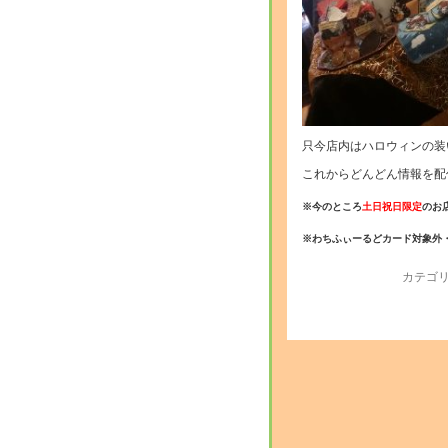
只今店内はハロウィンの装
これからどんどん情報を配信
※今のところ
土日祝日限定
のお
※
わちふぃーるどカード対象外
カテゴリ