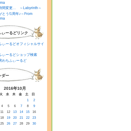
ima
間変更… ～Labyrinth～
とう!1周年♪～From
ima
ふぃーるどリンク
ふぃーるどオフィシャルサイ
ふぃーるどショップ検索
房わちふぃーるど
ンダー
2016年10月
火
水
木
金
土
日
1
2
4
5
6
7
8
9
11
12
13
14
15
16
18
19
20
21
22
23
25
26
27
28
29
30