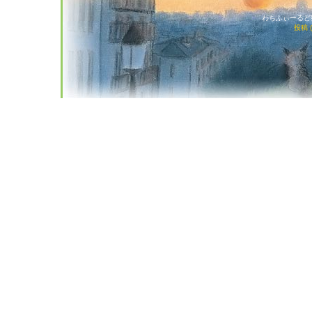
わちふぃーるど猫店
投稿 (