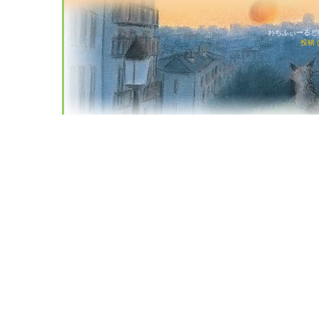
わちふぃーるど猫店
投稿 (