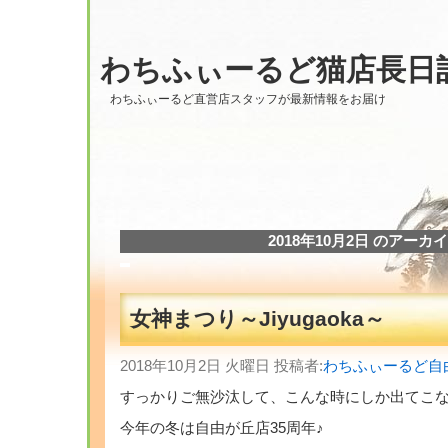
わちふぃーるど猫店長日
わちふぃーるど直営店スタッフが最新情報をお届け
2018年10月2日 のアーカ
女神まつり～Jiyugaoka～
2018年10月2日 火曜日 投稿者:
わちふぃーるど自
すっかりご無沙汰して、こんな時にしか出てこ
今年の冬は自由が丘店35周年♪