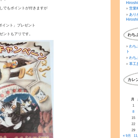
Hirosh
しでもポイントが付きますが
営業時
ありが
Hirosh
50ポイント」プレゼント
ゼントもアリです。
わち
わち
ト
わち
革工
カレ
月
1
8
15
22
29
« 9月
11