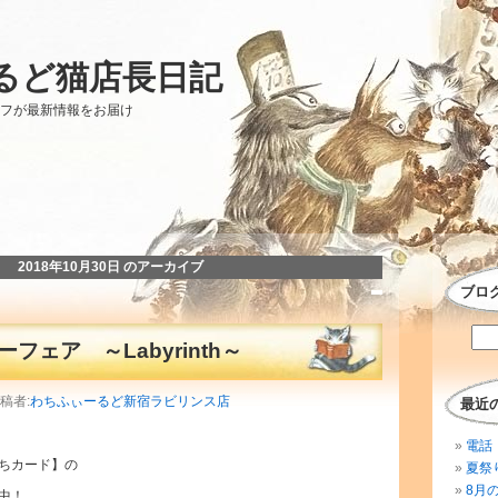
るど猫店長日記
ッフが最新情報をお届け
2018年10月30日 のアーカイブ
ブロ
フェア ～Labyrinth～
投稿者:
わちふぃーるど新宿ラビリンス店
最近
電話 
ちカード】の
夏祭
8月
中！