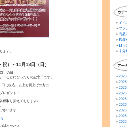
カテ
イベ
ファ
商品
店舗
日々
未分
ります。
・祝）～11月18日（日）
アー
03）の日！
202
ぃーるどにぴったりの記念日です。
202
00円（税込）以上お買上げの方に
202
プレゼント！
202
202
各種取り揃えております♪
202
。
ございます
202
202
202
の財布やパス