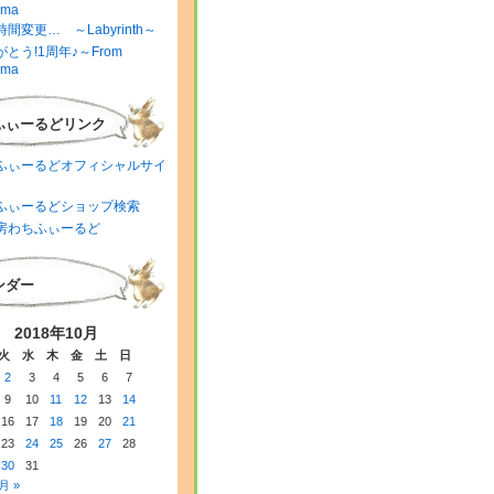
ima
間変更… ～Labyrinth～
とう!1周年♪～From
ima
ふぃーるどリンク
ふぃーるどオフィシャルサイ
ふぃーるどショップ検索
房わちふぃーるど
ンダー
2018年10月
火
水
木
金
土
日
2
3
4
5
6
7
9
10
11
12
13
14
16
17
18
19
20
21
23
24
25
26
27
28
30
31
月 »