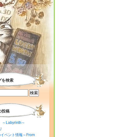
グを検索
の投稿
～Labyrinth～
り
のイベント情報～From