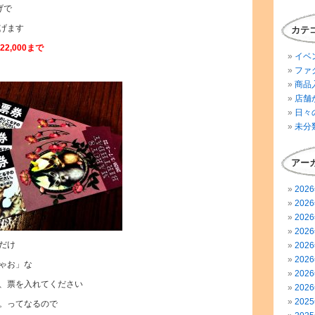
げで
げます
カテ
2,000まで
イベ
ファ
商品
店舗
日々
未分
アー
202
202
202
202
だけ
202
202
ゃお」な
202
、票を入れてください
202
202
。ってなるので