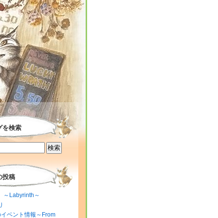
グを検索
の投稿
～Labyrinth～
り
のイベント情報～From