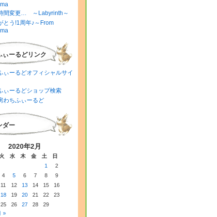
ima
間変更… ～Labyrinth～
とう!1周年♪～From
ima
ふぃーるどリンク
ふぃーるどオフィシャルサイ
ふぃーるどショップ検索
房わちふぃーるど
ンダー
2020年2月
火
水
木
金
土
日
1
2
4
5
6
7
8
9
11
12
13
14
15
16
18
19
20
21
22
23
25
26
27
28
29
 »