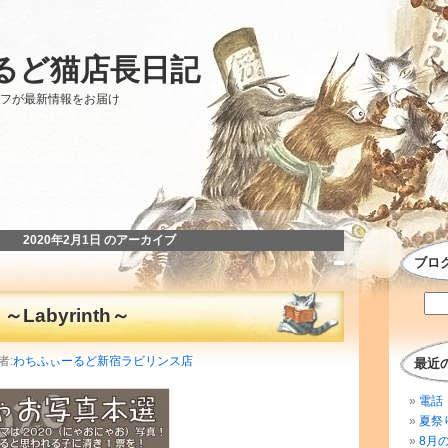
るど猫店長日記
ッフが最新情報をお届け
2020年2月1日 のアーカイブ
ブロ
Labyrinth～
者:
わちふぃーるど新宿ラビリンス店
最近
電話 
夏祭
8月