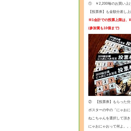
① ￥2,200毎のお買い上
【投票券】も金額分差し上
※1会計での投票上限は、¥2
(参加賞も10個まで)
② 【投票券】もらった分
ポスターの中の「にゃおに
ねこちゃんを選択して頂き
にゃおにゃおって何よ。。