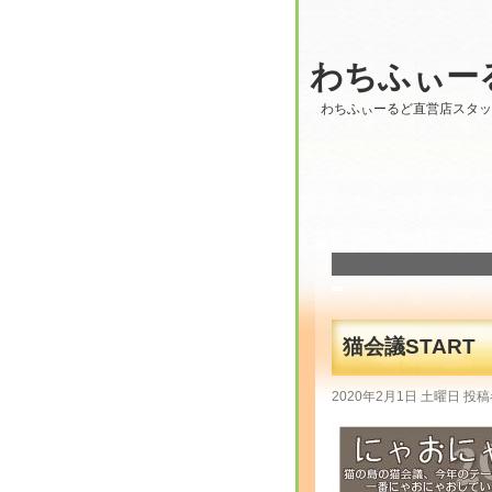
わちふぃー
わちふぃーるど直営店スタ
猫会議START ～
2020年2月1日 土曜日 投稿