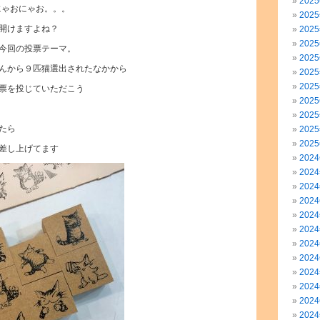
202
にゃおにゃお。。。
202
開けますよね？
202
202
今回の投票テーマ。
202
んから９匹猫選出されたなかから
202
202
票を投じていただこう
202
202
たら
202
202
差し上げてます
202
202
202
202
202
202
202
202
202
202
202
202