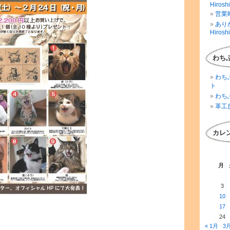
Hirosh
営業時
ありが
Hirosh
わち
わち
ト
わち
革工
カレ
月
3
10
17
24
« 1月
3月