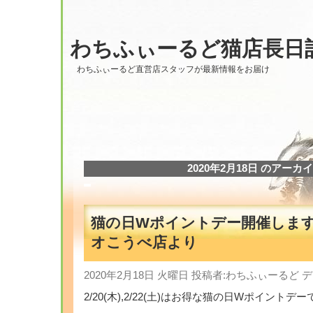
わちふぃーるど猫店長日
わちふぃーるど直営店スタッフが最新情報をお届け
2020年2月18日 のアーカ
猫の日Wポイントデー開催しま
オこうべ店より
2020年2月18日 火曜日 投稿者:わちふぃーるど
2/20(木),2/22(土)はお得な猫の日Wポイントデ