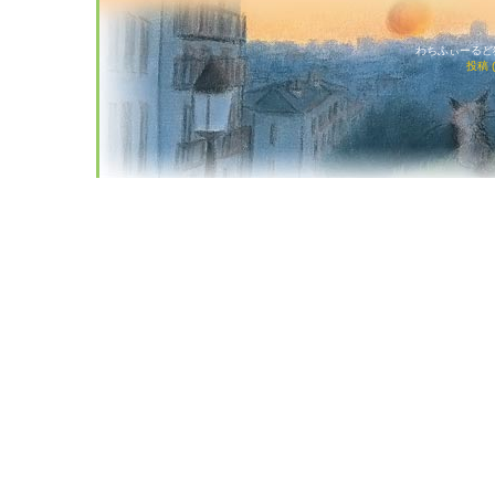
わちふぃーるど猫店
投稿 (