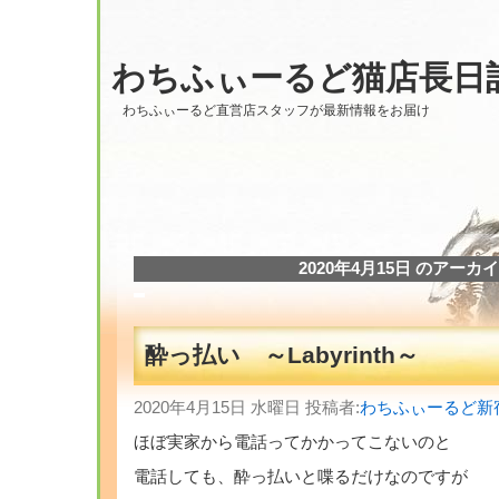
わちふぃーるど猫店長日
わちふぃーるど直営店スタッフが最新情報をお届け
2020年4月15日 のアーカ
酔っ払い ～Labyrinth～
2020年4月15日 水曜日 投稿者:
わちふぃーるど新
ほぼ実家から電話ってかかってこないのと
電話しても、酔っ払いと喋るだけなのですが