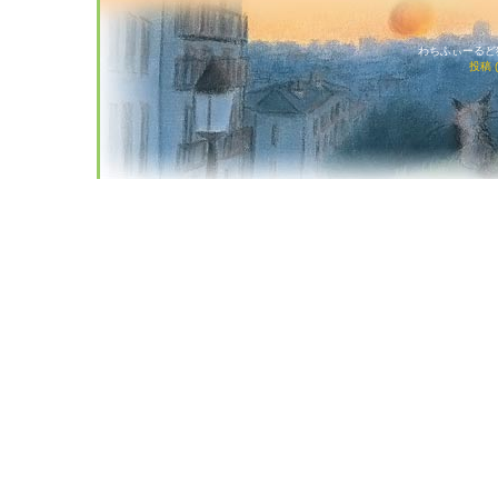
わちふぃーるど猫店
投稿 (