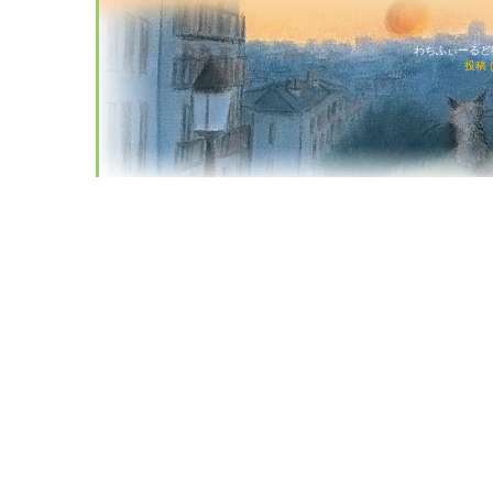
わちふぃーるど猫店
投稿 (