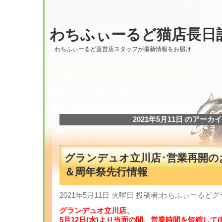
わちふぃーるど猫店長日
わちふぃーるど直営店スタッフが最新情報をお届け
2021年5月11日 のアーカ
グランデュオ立川店･営業再開の
＆周年祭先行情報
2021年5月11日 火曜日 投稿者:わちふぃーる
グランデュオ立川店、
5月12日(水)より当面の間、営業時間を短縮して(