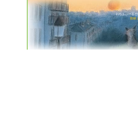
わちふぃーるど猫店
投稿 (