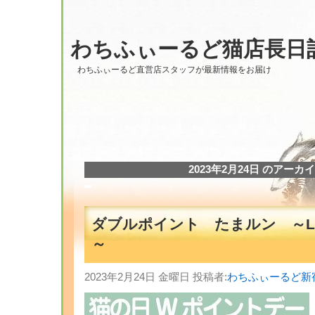
わちふぃーるど猫店長日
わちふぃーるど直営店スタッフが最新情報をお届け
2023年2月24日 のアーカ
ダブルポイント たまルン ～Laby
～
2023年2月24日 金曜日 投稿者:
わちふぃーるど新