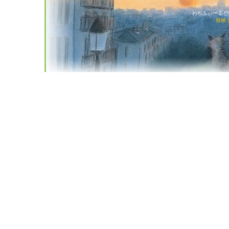
わちふぃーるど猫店
投稿 (