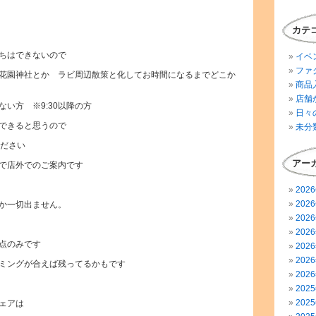
カテ
ちはできないので
イベ
ファ
花園神社とか゚ラビ周辺散策と化してお時間になるまでどこか
商品
店舗
い方 ※9:30以降の方
日々
できると思うので
未分
ください
アー
で店外でのご案内です
202
202
か一切出ません。
202
202
点のみです
202
202
ミングが合えば残ってるかもです
202
202
202
ェアは