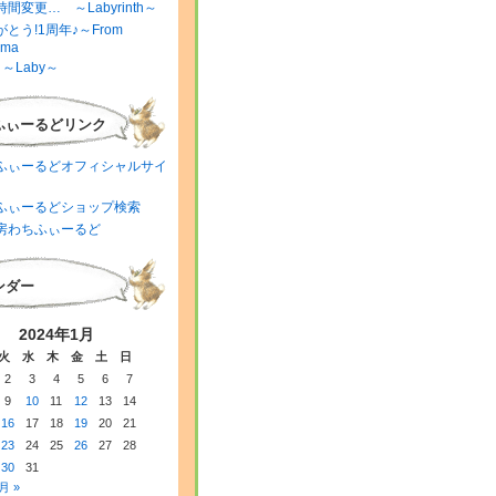
間変更… ～Labyrinth～
とう!1周年♪～From
ima
～Laby～
ふぃーるどリンク
ふぃーるどオフィシャルサイ
ふぃーるどショップ検索
房わちふぃーるど
ンダー
2024年1月
火
水
木
金
土
日
2
3
4
5
6
7
9
10
11
12
13
14
16
17
18
19
20
21
23
24
25
26
27
28
30
31
月 »