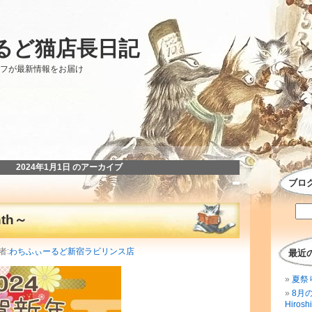
るど猫店長日記
ッフが最新情報をお届け
2024年1月1日 のアーカイブ
ブロ
nth～
者:
わちふぃーるど新宿ラビリンス店
最近
夏祭
8月
Hirosh