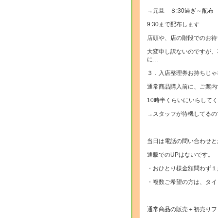
→元旦 ８:30過ぎ～配布
9:30まで配布します
店頭や、店の階段でのお待
大変申し訳ないのですが、
に…
３．入店整理券お持ちじゃな
通常商品購入前に、ご案内
10時半くらいにいらして
→スタッフが待機してるの
当日は電話の問い合わせと
通販でのUPはないです。
・おひとり様金額問わず１
・複数ご希望の方は、タイ
通常商品の販売＋初売りフ