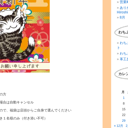
営業時
ありが
Hirosh
8月 
わち
わち
ト
わち
革工
カレ
月
の方
1
場合は自動キャンセル
8
15
ので、福袋は店頭からご自身で選んでください
22
き１名様のみ（付き添い不可）
29
« 12月
2