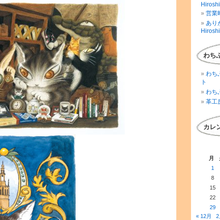
Hirosh
営業時
ありが
Hirosh
わち
わち
ト
わち
革工
カレ
月
1
8
15
22
29
« 12月
2