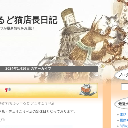
るど猫店長日記
ッフが最新情報をお届け
2024年1月16日 のアーカイブ
ブロ
内
 投稿者:わちふぃーるど デュオこうべ店
最近
ォーク店・デュオこうべ店の定休日となっております。
電話 
)m
夏祭
8月