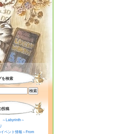
グを検索
の投稿
～Labyrinth～
り
のイベント情報～From