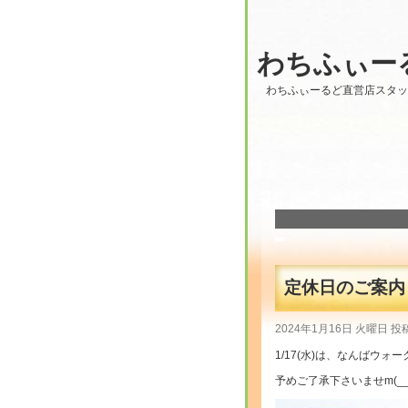
わちふぃー
わちふぃーるど直営店スタ
定休日のご案
2024年1月16日 火曜日
1/17(水)は、なんばウ
予めご了承下さいませm(__