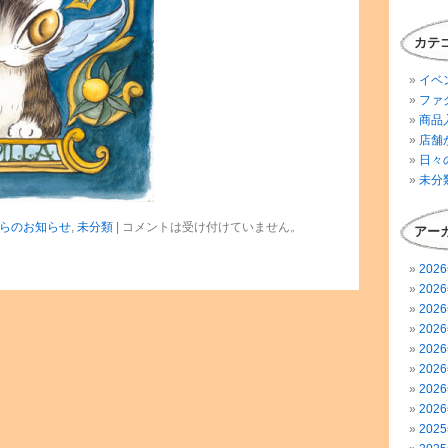
カテ
イベ
ファ
商品
店舗
日々
未分
らのお知らせ
,
未分類
|
コメントは受け付けていません。
アー
202
202
202
202
202
202
202
202
202