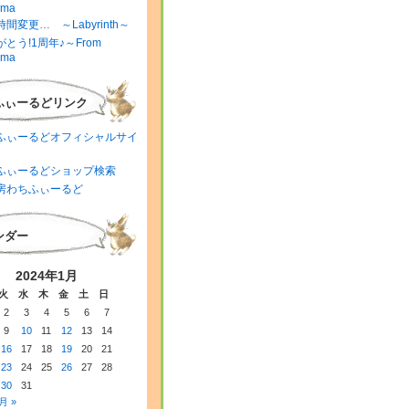
ima
間変更… ～Labyrinth～
とう!1周年♪～From
ima
ふぃーるどリンク
ふぃーるどオフィシャルサイ
ふぃーるどショップ検索
房わちふぃーるど
ンダー
2024年1月
火
水
木
金
土
日
2
3
4
5
6
7
9
10
11
12
13
14
16
17
18
19
20
21
23
24
25
26
27
28
30
31
月 »