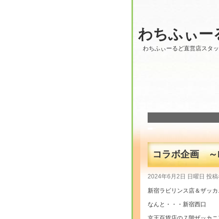
わちふぃー
わちふぃーるど直営店スタ
コラボ企画 ～La
2024年6月2日 日曜日 投稿
新宿ラビリンス店＆ザッカ
なんと・・・新宿西口
京王百貨店の７階ザッカニ