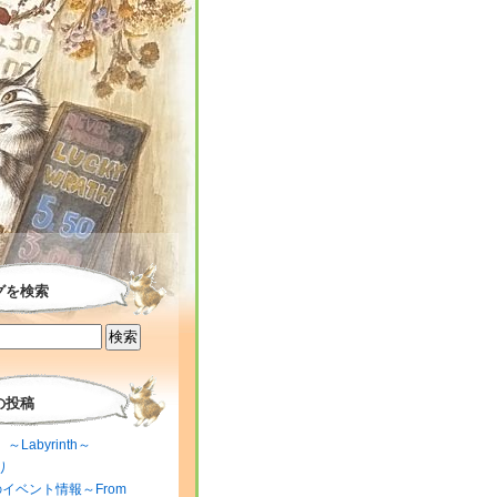
グを検索
の投稿
～Labyrinth～
り
のイベント情報～From