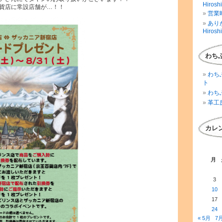
Hirosh
貨店に常設店舗が…！！
営業時
ありが
Hirosh
わち
わち
ト
わち
革工
カレ
月
3
10
17
24
« 5月
7月