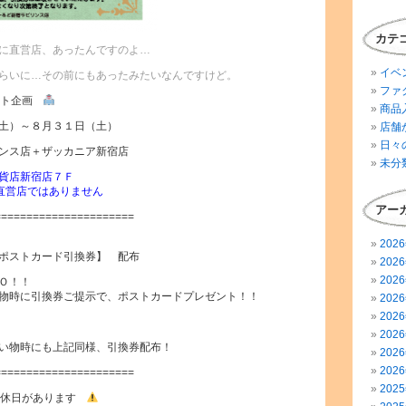
カテ
に直営店、あったんですのよ…
イベ
らいに…その前にもあったみたいなんですけど。
ファ
ント企画
商品
土）～８月３１日（土）
店舗
日々
ンス店＋ザッカニア新宿店
未分
貨店新宿店７Ｆ
7 ※直営店ではありません
アー
======================
202
ポストカード引換券】 配布
202
202
Ｏ！！
物時に引換券ご提示で、ポストカードプレゼント！！
202
202
202
い物時にも上記同様、引換券配布！
202
202
======================
202
店休日があります