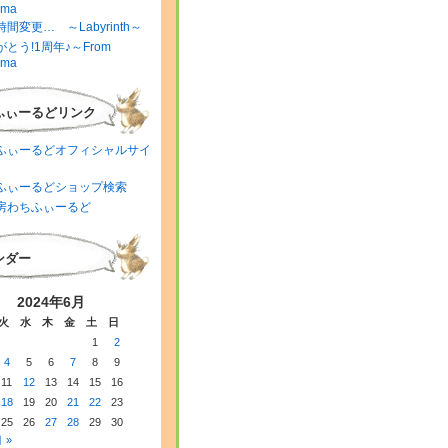
ima
間変更… ～Labyrinth～
とう!1周年♪～From
ima
ふぃーるどリンク
ふぃーるどオフィシャルサイ
ふぃーるどショップ検索
房わちふぃーるど
ンダー
2024年6月
火
水
木
金
土
日
1
2
4
5
6
7
8
9
11
12
13
14
15
16
18
19
20
21
22
23
25
26
27
28
29
30
 »