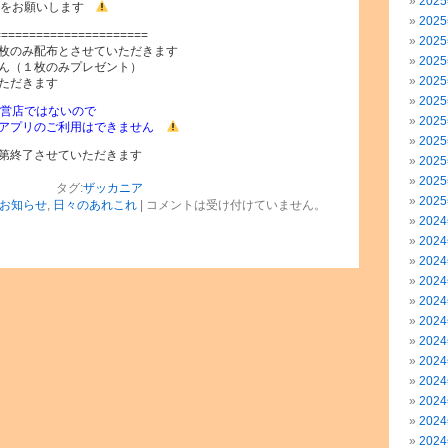
202
認をお願いします
202
======================
202
枚のみ配布とさせていただきます
202
ん（１枚のみプレゼント）
202
ただきます
202
営店ではないので
202
リのご利用はできません
202
第終了させていただきます
202
202
タグ:
ザッカニア
202
お知らせ
,
日々のあれこれ
|
コメントは受け付けていません。
202
202
202
202
202
202
202
202
202
202
202
202