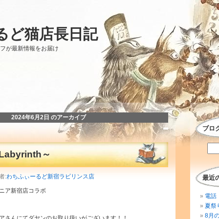
るど猫店長日記
ッフが最新情報をお届け
2024年6月2日 のアーカイブ
ブロ
byrinth～
者:
わちふぃーるど新宿ラビリンス店
最近
ニア新宿店コラボ
電話 
夏祭
8月
アさんにてダヤンのお取り扱いがございます！！