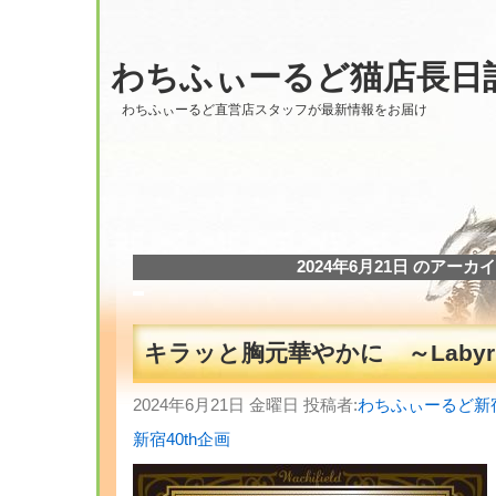
わちふぃーるど猫店長日
わちふぃーるど直営店スタッフが最新情報をお届け
2024年6月21日 のアーカ
キラッと胸元華やかに ～Labyri
2024年6月21日 金曜日 投稿者:
わちふぃーるど新
新宿40th企画