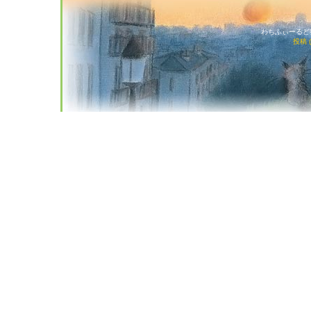
わちふぃーるど猫店
投稿 (