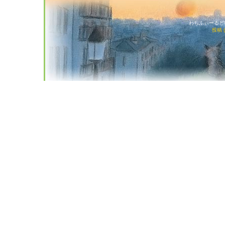
わちふぃーるど猫店
投稿 (