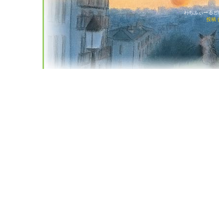
わちふぃーるど猫店
投稿 (