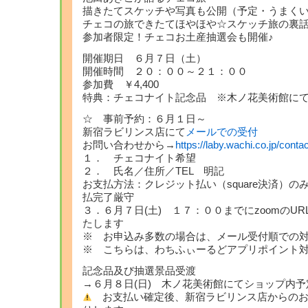
描きたてスケッチや写真も公開（予定・うまく
チェコの旅できたてほやほや☆スケッチ旅の裏話
参加者限定！チェコお土産抽選会も開催♪
開催期日 ６月７日（土）
開催時間 ２０：００～２１：００
参加費 ￥4,400
特典：チェコナイト記念品 ※木ノ花美術館に
☆ 事前予約：６月１日～
新宿ラビリンス店にて
メールでの受付
お問い合わせから→
https://laby.wachi.co.jp/contac
１． チェコナイト希望
２． 氏名／住所／TEL 明記
お支払方法：クレジット払い（square決済）
払完了厳守
３．６月７日(土) １７：００までにzoomのU
たします
※ お申込み多数の場合は、メール受付順での
※ こちらは、わちふぃーるどアプリポイント
記念品及び抽選景品受渡
→６月８日(日) 木ノ花美術館にてショップ内予
お支払い確定後、新宿ラビリンス店からのお