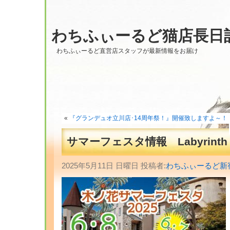
わちふぃーるど猫店長日
わちふぃーるど直営店スタッフが最新情報をお届け
«
『グランデュオ立川店･14周年祭！』開催致しますよ～！ ～ Fr
サマーフェスタ情報 Labyrinth
2025年5月11日 日曜日 投稿者:
わちふぃーるど新