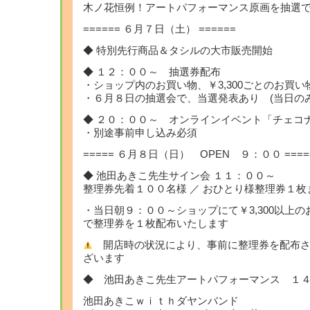
木ノ花恒例！アートパフォーマンス原画を抽選
====== ６月７日（土） ======
◆ 特別先行商品＆タシルの大市販売開始
◆ １２：００～ 抽選券配布
・ショップ内のお買い物、￥3,300ごとのお買
・６月８日の抽選会で、当選発表あり (当日のみ
◆ ２０：００～ オンラインイベント「チェコ
・別途事前申し込み必須
===== ６月８日（日） OPEN ９：００ ====
◆ 池田あきこ先生サイン会 １１：００～
整理券先着１００名様 ／ おひとり様整理券１枚
・当日朝９：００～ショップにて￥3,300以上
で整理券を１枚配布いたします
開店時の状況により、事前に整理券を配布さ
ざいます
◆ 池田あきこ先生アートパフォーマンス １
池田あきこｗｉｔｈダヤンバンド