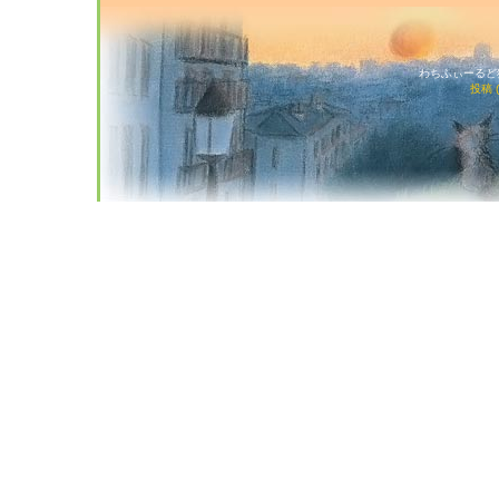
わちふぃーるど猫店
投稿 (