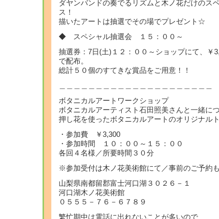
ダヤンバンドの奏でるリズムと木ノ花だけのス
ス！
描いたアートは抽選でその場でプレゼント☆
◆ スペシャル抽選会 １５：００～
抽選券：7日(土)１２：００～ショップにて、￥3
で配布。
総計５０個のすてきな賞品をご用意！！
＿＿＿＿＿＿＿＿＿＿＿＿＿＿＿＿＿＿＿＿＿
ボタニカルアートワークショップ
ボタニカルアーティスト石田照美さんと一緒に
押し花を使ったボタニカルアートのオリジナル
・参加費 ￥3,300
・参加時間 １０：００～１５：００
各回４名様／所要時間３０分
※参加受付は木ノ花美術館にて／事前のご予約
山梨県南都留郡富士河口湖３０２６－１
河口湖木ノ花美術館
０５５５－７６－６７８９
繁忙期中は電話に出れないことが多いので