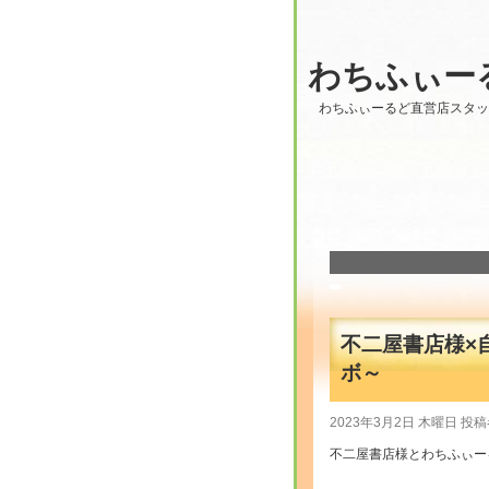
わちふぃー
わちふぃーるど直営店スタ
不二屋書店様×
ボ～
2023年3月2日 木曜日 投稿
不二屋書店様とわちふぃー