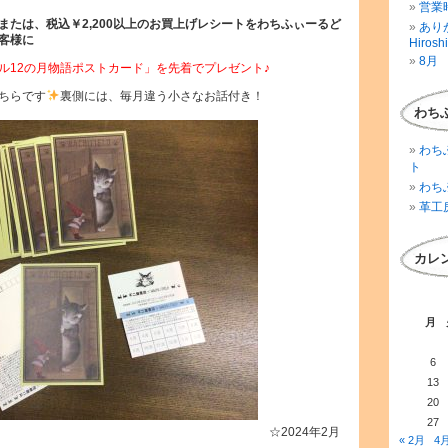
営業時
または、税込￥2,200以上のお買上げレシートをわちふぃーるど
ありが
客様に
Hirosh
8月 
ル12の月物語ポストカード」を先着でプレゼント♪
ちらです
裏側には、毎月違う小さなお話付き！
わち
わち
ト
わち
革工
カレ
月
6
13
20
27
☆2024年2月
« 2月
4月