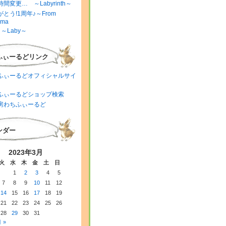
間変更… ～Labyrinth～
とう!1周年♪～From
ima
～Laby～
ふぃーるどリンク
ふぃーるどオフィシャルサイ
ふぃーるどショップ検索
房わちふぃーるど
ンダー
2023年3月
火
水
木
金
土
日
1
2
3
4
5
7
8
9
10
11
12
14
15
16
17
18
19
21
22
23
24
25
26
28
29
30
31
 »