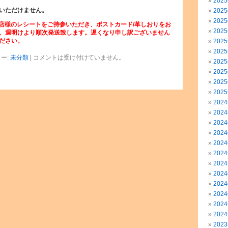
202
いただけません。
202
202
書店様のレシートをご持参いただき、ポストカード/革しおりをお
202
、週明けより順次発送致します。遅くなり申し訳ございません
ださい。
202
202
ー:
未分類
|
コメントは受け付けていません。
202
202
202
202
202
202
202
202
202
202
202
202
202
202
202
202
202