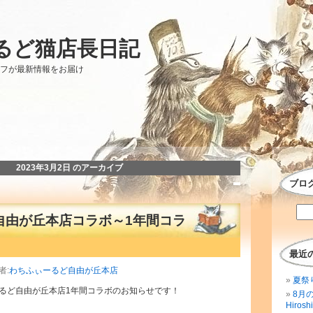
るど猫店長日記
ッフが最新情報をお届け
2023年3月2日 のアーカイブ
ブロ
自由が丘本店コラボ～1年間コラ
最近
者:
わちふぃーるど自由が丘本店
夏祭
るど自由が丘本店1年間コラボのお知らせです！
8月
Hirosh