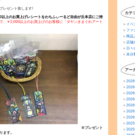
…
プレゼント致します!
カテ
200以上のお買上げレシートをわちふぃーるど自由が丘本店にご持
で、￥2,000以上のお買上げのお客様に「ダヤンきまぐれアート
イベ
ファ
商品
店舗
日々
未分
アー
202
202
202
202
202
202
202
202
※プレゼント
202
ります。