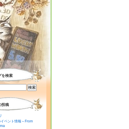
グを検索
の投稿
り
のイベント情報～From
ima