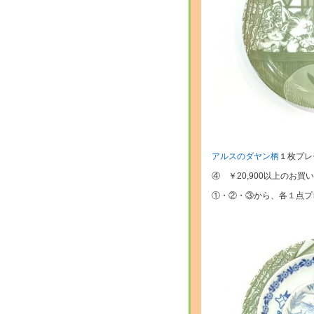
アルスのダヤン柄
１枚プレ
④ ￥20,900以上のお買
①・②・③から、各１点プ