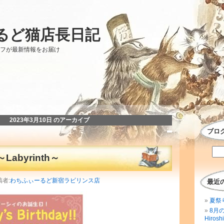
るど猫店長日記
ッフが最新情報をお届け
2023年3月10日 のアーカイブ
ブロ
～Labyrinth～
稿者:
わちふぃーるど新宿ラビリンス店
最近
夏祭
8月
Hirosh