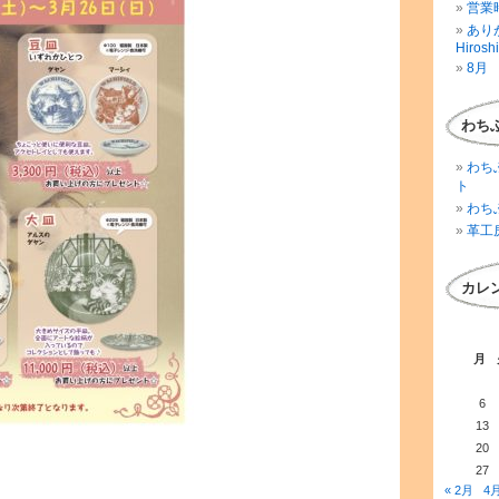
営業時
ありが
Hirosh
8月 
わち
わち
ト
わち
革工
カレ
月
6
13
20
27
« 2月
4月