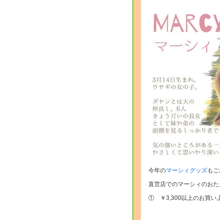
今年の
マーシィグッズ
もご
直営店でのマーシィのおた
① ￥3,300以上のお買