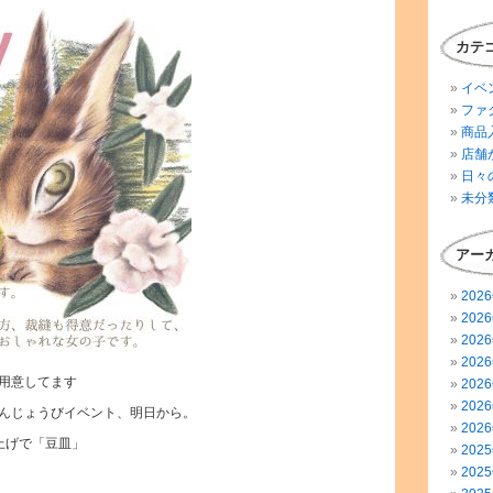
カテ
イベ
ファ
商品
店舗
日々
未分
アー
202
202
202
202
用意してます
202
202
んじょうびイベント、明日から。
202
い上げで「豆皿」
202
202