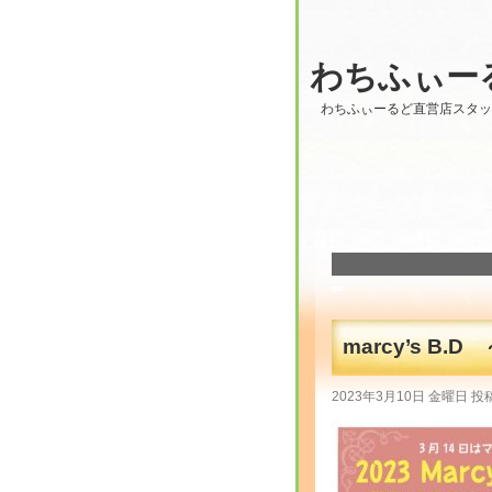
わちふぃー
わちふぃーるど直営店スタ
marcy’s B.D 
2023年3月10日 金曜日 投