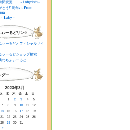
間変更… ～Labyrinth～
とう!1周年♪～From
ima
～Laby～
ふぃーるどリンク
ふぃーるどオフィシャルサイ
ふぃーるどショップ検索
房わちふぃーるど
ンダー
2023年3月
火
水
木
金
土
日
1
2
3
4
5
7
8
9
10
11
12
14
15
16
17
18
19
21
22
23
24
25
26
28
29
30
31
 »