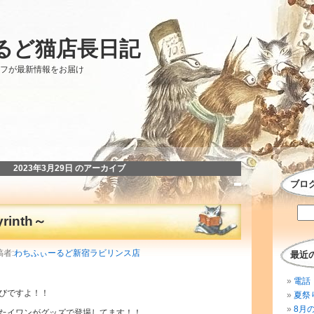
るど猫店長日記
ッフが最新情報をお届け
2023年3月29日 のアーカイブ
ブロ
inth～
稿者:
わちふぃーるど新宿ラビリンス店
最近
電話 
びですよ！！
夏祭
8月
たイワンがグッズで登場してます！！