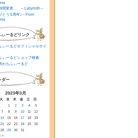
ima
間変更… ～Labyrinth～
とう!1周年♪～From
ima
ふぃーるどリンク
ふぃーるどオフィシャルサイ
ふぃーるどショップ検索
房わちふぃーるど
ンダー
2023年3月
火
水
木
金
土
日
1
2
3
4
5
7
8
9
10
11
12
14
15
16
17
18
19
21
22
23
24
25
26
28
29
30
31
 »