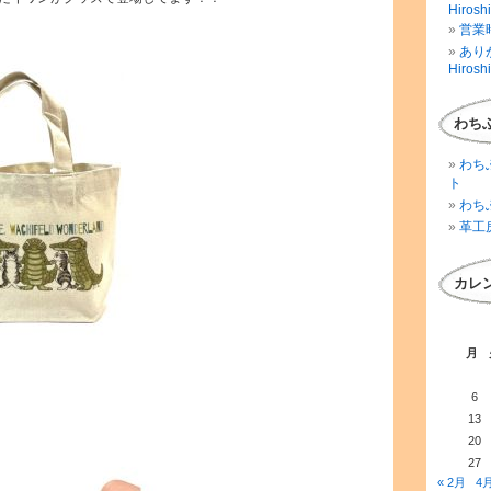
Hirosh
営業時
ありが
Hirosh
わち
わち
ト
わち
革工
カレ
月
6
13
20
27
« 2月
4月