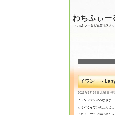
わちふぃー
わちふぃーるど直営店スタ
イワン ～Labyr
2023年3月29日 水曜日 投
イワンファンのみなさま
もうすぐイワンのたんじょ
今年は、アニメ用に描かれ