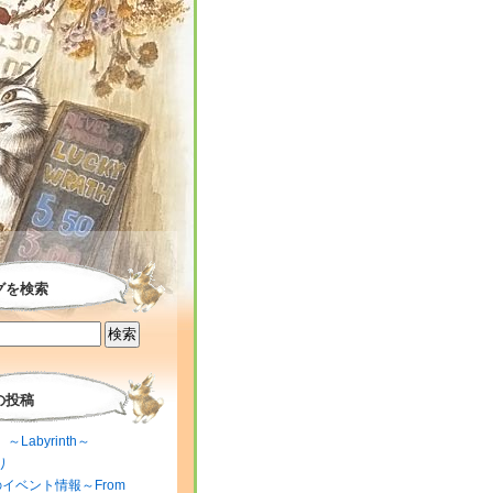
グを検索
の投稿
～Labyrinth～
り
のイベント情報～From