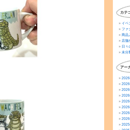
カテ
イベ
ファ
商品
店舗
日々
未分
アー
202
202
202
202
202
202
202
202
202