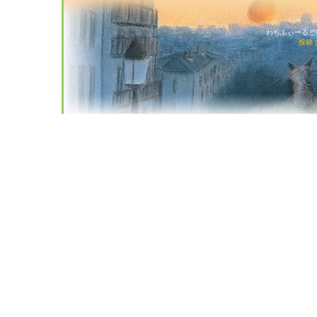
わちふぃーるど猫店
投稿 (