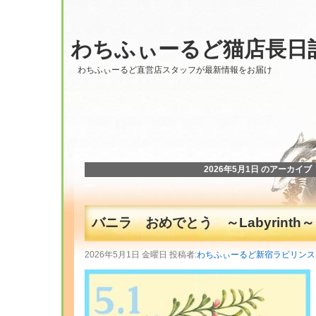
わちふぃーるど猫店長日
わちふぃーるど直営店スタッフが最新情報をお届け
2026年5月1日 のアーカイブ
バニラ おめでとう ～Labyrinth～
2026年5月1日 金曜日 投稿者:
わちふぃーるど新宿ラビリンス