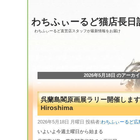
わちふぃーるど猫店長日
わちふぃーるど直営店スタッフが最新情報をお届け
2026年5月18日 のアーカ
呉蘭島閣原画展ラリー開催します!
Hiroshima
2026年5月18日 月曜日 投稿者:
わちふぃーるど広
いよいよ今週土曜日から始まる