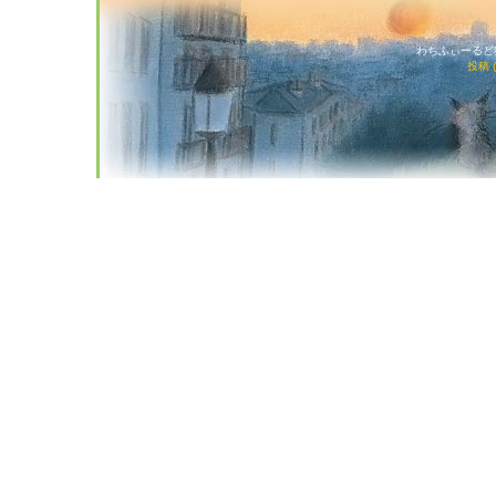
わちふぃーるど猫店
投稿 (