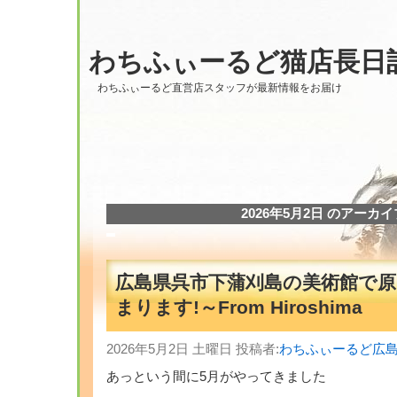
わちふぃーるど猫店長日
わちふぃーるど直営店スタッフが最新情報をお届け
2026年5月2日 のアーカイ
広島県呉市下蒲刈島の美術館で原
まります!～From Hiroshima
2026年5月2日 土曜日 投稿者:
わちふぃーるど広
あっという間に5月がやってきました