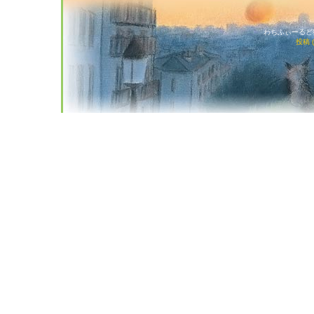
わちふぃーるど猫店
投稿 (