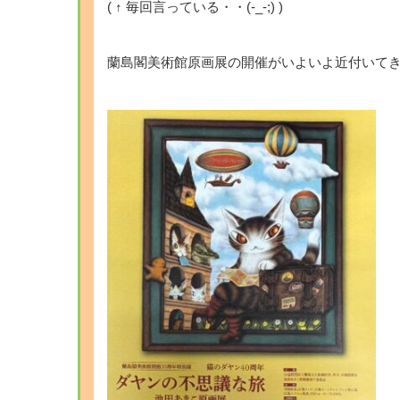
( ↑ 毎回言っている・・(-_-;) )
蘭島閣美術館原画展の開催がいよいよ近付いてき